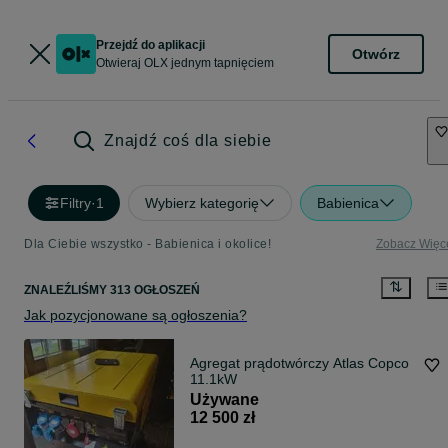
Przejdź do aplikacji
Otwórz
Otwieraj OLX jednym tapnięciem
Znajdź coś dla siebie
Filtry
·
1
Wybierz kategorię
Babienica
Dla Ciebie wszystko - Babienica i okolice!
Zobacz Więc
ZNALEŹLIŚMY 313 OGŁOSZEŃ
Jak pozycjonowane są ogłoszenia?
Agregat prądotwórczy Atlas Copco
11.1kW
Używane
12 500 zł