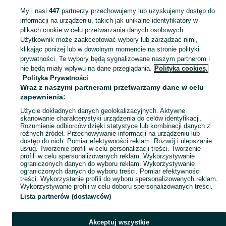
gniazda do kur z szuflada
ogórki
jagody
My i nasi
447
partnerzy przechowujemy lub uzyskujemy dostęp do
informacji na urządzeniu, takich jak unikalne identyfikatory w
plikach cookie w celu przetwarzania danych osobowych.
Skorzystaj z największego serwisu ogłoszeniowego - Babienica i okolice! Kupuj to, czego pragniesz i sprzedawaj to, czego już nie potrzebujesz!
Zobacz Więc
Użytkownik może zaakceptować wybory lub zarządzać nimi,
klikając poniżej lub w dowolnym momencie na stronie polityki
prywatności. Te wybory będą sygnalizowane naszym partnerom i
Mapa kategorii
nie będą miały wpływu na dane przeglądania.
Polityka cookies,
Mapa miejscowości
Polityka Prywatności
Wraz z naszymi partnerami przetwarzamy dane w celu
Mapa ministron
zapewnienia:
Popularne wyszukiwania
Użycie dokładnych danych geolokalizacyjnych. Aktywne
skanowanie charakterystyki urządzenia do celów identyfikacji.
Rozumienie odbiorców dzięki statystyce lub kombinacji danych z
różnych źródeł. Przechowywanie informacji na urządzeniu lub
dostęp do nich. Pomiar efektywności reklam. Rozwój i ulepszanie
usług. Tworzenie profili w celu personalizacji treści. Tworzenie
profili w celu spersonalizowanych reklam. Wykorzystywanie
ograniczonych danych do wyboru reklam. Wykorzystywanie
ograniczonych danych do wyboru treści. Pomiar efektywności
treści. Wykorzystanie profili do wyboru spersonalizowanych reklam.
Wykorzystywanie profili w celu doboru spersonalizowanych treści.
Lista partnerów (dostawców)
Akceptuj wszystkie