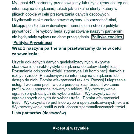
My i nasi
447
partnerzy przechowujemy lub uzyskujemy dostęp do
informacji na urządzeniu, takich jak unikalne identyfikatory w
KATEGORIA
plikach cookie w celu przetwarzania danych osobowych.
Użytkownik może zaakceptować wybory lub zarządzać nimi,
klikając poniżej lub w dowolnym momencie na stronie polityki
Skorzystaj z największego serwisu ogłoszeniowego - Tarnów i okolice! - kupuj lub sprzedawaj jeszcze wygodniej w kategorii Produkty rękodzielnicze!
Zobacz Więc
prywatności. Te wybory będą sygnalizowane naszym partnerom i
nie będą miały wpływu na dane przeglądania.
Polityka cookies,
Mapa kategorii
Polityka Prywatności
Mapa miejscowości
Wraz z naszymi partnerami przetwarzamy dane w celu
zapewnienia:
Mapa ministron
Użycie dokładnych danych geolokalizacyjnych. Aktywne
Popularne wyszukiwania
skanowanie charakterystyki urządzenia do celów identyfikacji.
Rozumienie odbiorców dzięki statystyce lub kombinacji danych z
różnych źródeł. Przechowywanie informacji na urządzeniu lub
dostęp do nich. Pomiar efektywności reklam. Rozwój i ulepszanie
usług. Tworzenie profili w celu personalizacji treści. Tworzenie
profili w celu spersonalizowanych reklam. Wykorzystywanie
ograniczonych danych do wyboru reklam. Wykorzystywanie
ograniczonych danych do wyboru treści. Pomiar efektywności
treści. Wykorzystanie profili do wyboru spersonalizowanych reklam.
Wykorzystywanie profili w celu doboru spersonalizowanych treści.
Lista partnerów (dostawców)
Akceptuj wszystkie