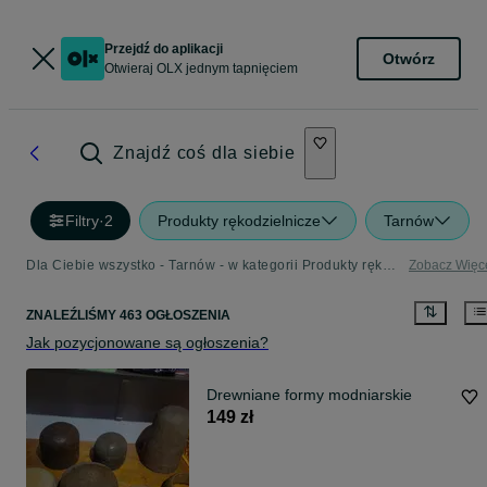
Przejdź do aplikacji
Otwórz
Otwieraj OLX jednym tapnięciem
Znajdź coś dla siebie
Filtry
·
2
Produkty rękodzielnicze
Tarnów
Dla Ciebie wszystko - Tarnów - w kategorii Produkty rękodzielnicze
Zobacz Więc
ZNALEŹLIŚMY 463 OGŁOSZENIA
Jak pozycjonowane są ogłoszenia?
Drewniane formy modniarskie
149 zł