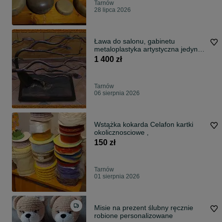
Tarnów
28 lipca 2026
Ława do salonu, gabinetu
metaloplastyka artystyczna jedyna
taka.
1 400 zł
Tarnów
06 sierpnia 2026
Wstążka kokarda Celafon kartki
okolicznosciowe ,
150 zł
Tarnów
01 sierpnia 2026
Misie na prezent ślubny ręcznie
robione personalizowane