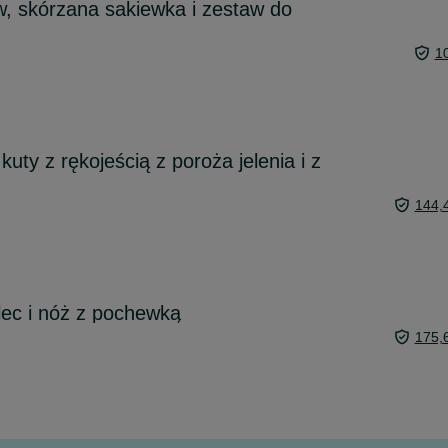
, skórzana sakiewka i zestaw do
1
kuty z rękojeścią z poroża jelenia i z
144,
lec i nóż z pochewką
175,