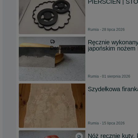
PIERŚCIEŃ | ST
Rumia - 28 lipca 2026
Ręcznie wykonany 
japońskim nożem N
Dostawa gratis
Rumia - 01 sierpnia 2026
Szydełkowa firank
Rumia - 15 lipca 2026
Nóż ręcznie kuty,