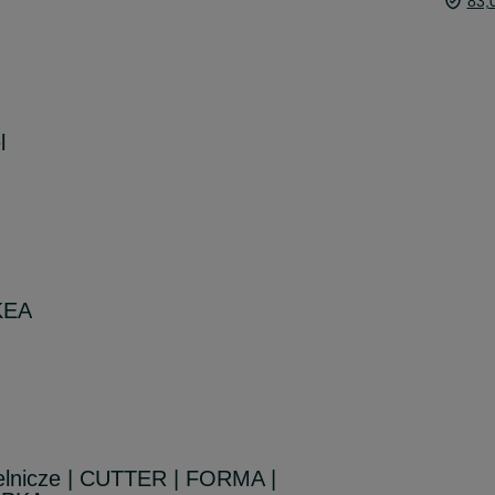
83,
l
IKEA
ielnicze | CUTTER | FORMA |