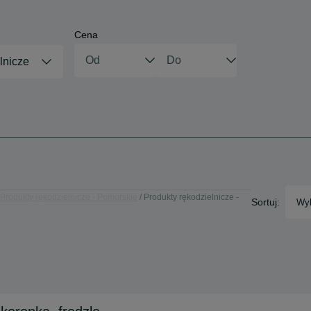
Cena
lnicze
Produkty rękodzielnicze - Pomorskie
Produkty rękodzielnicze -
Sortuj:
Wyb