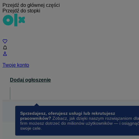
Przejdź do głównej części
Przejdź do stopki
Czat
Twoje konto
Dodaj ogłoszenie
Dla biznesu
opens in a new tab
Sprzedajesz, oferujesz usługi lub rekrutujesz
pracowników?
Zobacz, jak dzięki naszym rozwiązaniom dl
firm możesz dotrzeć do milionów użytkowników — i osiągną
swoje cele.