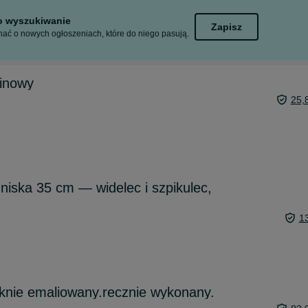
to wyszukiwanie
Zapisz
ać o nowych ogłoszeniach, które do niego pasują.
linowy
25,
niska 35 cm — widelec i szpikulec,
1
ęknie emaliowany.recznie wykonany.