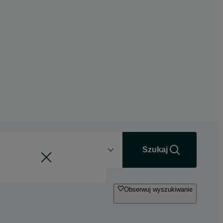
Odległość
+0 km
Szukaj
Obserwuj wyszukiwanie