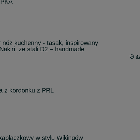
OPKA
nóż kuchenny - tasak, inspirowany
akiri, ze stali D2 – handmade
4
a z kordonku z PRL
 kabłączkowy w stylu Wikingów