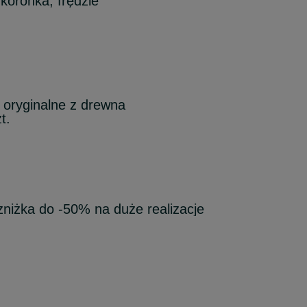
koronka, frędzle
e oryginalne z drewna
t.
zniżka do -50% na duże realizacje