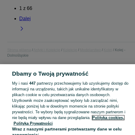
1
z
66
Dalej
Strona główna
Antyki i Kolekcje
Kolekcje
Modelarstwo
Kolej
Kolej -
Dolnośląskie
POLSKA » DOLNOŚLĄSKIE
Dbamy o Twoją prywatność
My i nasi
447
partnerzy przechowujemy lub uzyskujemy dostęp do
KATEGORIA
informacji na urządzeniu, takich jak unikalne identyfikatory w
plikach cookie w celu przetwarzania danych osobowych.
Użytkownik może zaakceptować wybory lub zarządzać nimi,
Skorzystaj z największego serwisu ogłoszeniowego - Dolnośląskie i okolice! - kupuj lub sprzedawaj jeszcze wygodniej w kategorii Kolej!
Zobacz Więc
klikając poniżej lub w dowolnym momencie na stronie polityki
prywatności. Te wybory będą sygnalizowane naszym partnerom i
Mapa kategorii
nie będą miały wpływu na dane przeglądania.
Polityka cookies,
Polityka Prywatności
Mapa miejscowości
Wraz z naszymi partnerami przetwarzamy dane w celu
Mapa ministron
zapewnienia: