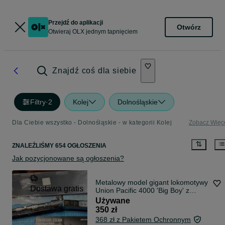
Przejdź do aplikacji
Otwórz
Otwieraj OLX jednym tapnięciem
Znajdź coś dla siebie
Filtry
·
2
Kolej
Dolnośląskie
Dla Ciebie wszystko - Dolnośląskie - w kategorii Kolej
Zobacz Więc
ZNALEŹLIŚMY 654 OGŁOSZENIA
Jak pozycjonowane są ogłoszenia?
Metalowy model gigant lokomotywy
Dostawa gratis
Union Pacific 4000 'Big Boy' z
tenderem z setu firmy Piececool
Używane
1:100 40cm długości 646
350 zł
elementów + gablota
368 zł z Pakietem Ochronnym