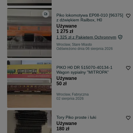
Piko lokomotywa EP08-010 [96375]
z dźwiękiem Railbox, H0
Używane
1 275 zł
1 325 zł z Pakietem Ochronnym
Wrocław, Stare Miasto
Odświeżono dnia 06 sierpnia 2026
PIKO H0 DR 515070-40134-1
Wagon sypialny "MITROPA"
Używane
50 zł
Wrocław, Fabryczna
02 sierpnia 2026
Tory Piko proste i luki
Używane
180 zł