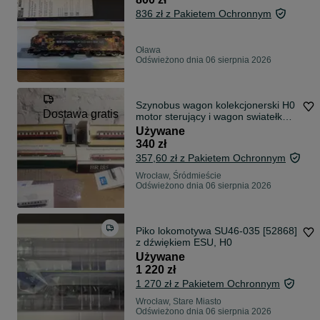
836 zł z Pakietem Ochronnym
Oława
Odświeżono dnia 06 sierpnia 2026
Szynobus wagon kolekcjonerski H0
Dostawa gratis
motor sterujący i wagon swiatełka
Piko
Używane
340 zł
357,60 zł z Pakietem Ochronnym
Wrocław, Śródmieście
Odświeżono dnia 06 sierpnia 2026
Piko lokomotywa SU46-035 [52868]
z dźwiękiem ESU, H0
Używane
1 220 zł
1 270 zł z Pakietem Ochronnym
Wrocław, Stare Miasto
Odświeżono dnia 06 sierpnia 2026