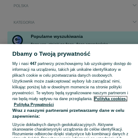
POLSKA
KATEGORIA
Popularne wyszukiwania
flaga usa
stojaki na flagę
flaga amerykańska
antyrts lech poznań
antyrts
flaga polski
flaga chiny
Dbamy o Twoją prywatność
flaga pionowa
My i nasi
447
partnerzy przechowujemy lub uzyskujemy dostęp do
Zobacz Więcej
informacji na urządzeniu, takich jak unikalne identyfikatory w
plikach cookie w celu przetwarzania danych osobowych.
Użytkownik może zaakceptować wybory lub zarządzać nimi,
Skorzystaj z największego serwisu ogłoszeniowego w Polsce. Kupuj to, czego pragniesz i sprzedawaj to, czego już nie potrzebujesz w kategorii Flagi!
Zobacz Więc
klikając poniżej lub w dowolnym momencie na stronie polityki
prywatności. Te wybory będą sygnalizowane naszym partnerom i
Mapa kategorii
nie będą miały wpływu na dane przeglądania.
Polityka cookies,
Polityka Prywatności
Mapa miejscowości
Wraz z naszymi partnerami przetwarzamy dane w celu
Mapa ministron
zapewnienia:
Popularne wyszukiwania
Użycie dokładnych danych geolokalizacyjnych. Aktywne
skanowanie charakterystyki urządzenia do celów identyfikacji.
Rozumienie odbiorców dzięki statystyce lub kombinacji danych z