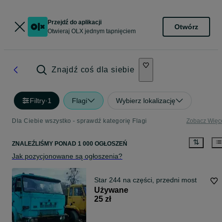
Przejdź do aplikacji
Otwórz
Otwieraj OLX jednym tapnięciem
Znajdź coś dla siebie
Filtry
·
1
Flagi
Wybierz lokalizację
Dla Ciebie wszystko - sprawdź kategorię Flagi
Zobacz Więc
ZNALEŹLIŚMY
PONAD
1 000 OGŁOSZEŃ
Jak pozycjonowane są ogłoszenia?
Star 244 na części, przedni most
Używane
25 zł