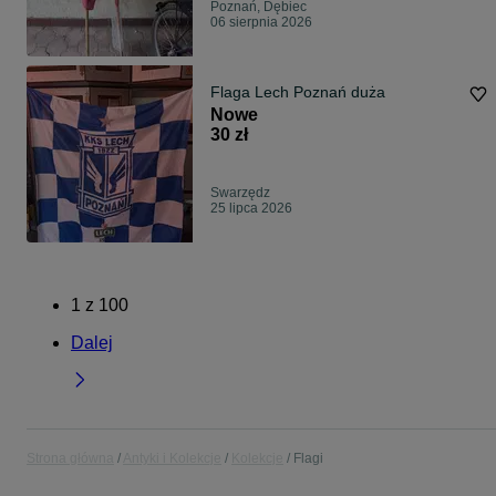
Poznań, Dębiec
06 sierpnia 2026
Flaga Lech Poznań duża
Nowe
30 zł
Swarzędz
25 lipca 2026
1
z
100
Dalej
Strona główna
Antyki i Kolekcje
Kolekcje
Flagi