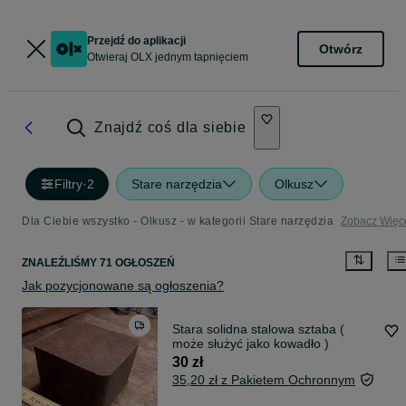
Przejdź do aplikacji
Otwórz
Otwieraj OLX jednym tapnięciem
Znajdź coś dla siebie
Filtry
·
2
Stare narzędzia
Olkusz
Dla Ciebie wszystko - Olkusz - w kategorii Stare narzędzia
Zobacz Więc
ZNALEŹLIŚMY 71 OGŁOSZEŃ
Jak pozycjonowane są ogłoszenia?
Stara solidna stalowa sztaba (
może służyć jako kowadło )
30 zł
35,20 zł z Pakietem Ochronnym