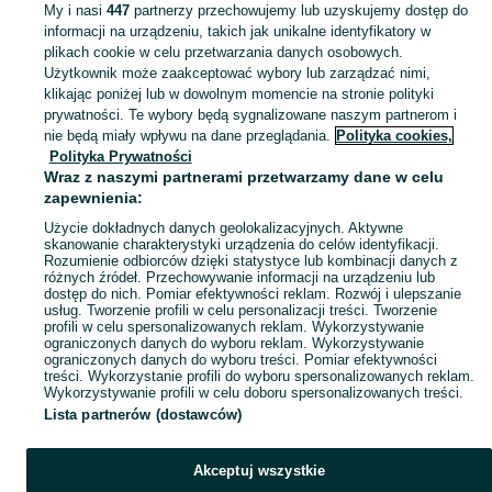
My i nasi
447
partnerzy przechowujemy lub uzyskujemy dostęp do
informacji na urządzeniu, takich jak unikalne identyfikatory w
KATEGORIA
plikach cookie w celu przetwarzania danych osobowych.
Użytkownik może zaakceptować wybory lub zarządzać nimi,
klikając poniżej lub w dowolnym momencie na stronie polityki
Skorzystaj z największego serwisu ogłoszeniowego - Olkusz i okolice! - kupuj lub sprzedawaj jeszcze wygodniej w kategorii Stare narzędzia!
Zobacz Więc
prywatności. Te wybory będą sygnalizowane naszym partnerom i
nie będą miały wpływu na dane przeglądania.
Polityka cookies,
Mapa kategorii
Polityka Prywatności
Mapa miejscowości
Wraz z naszymi partnerami przetwarzamy dane w celu
zapewnienia:
Mapa ministron
Użycie dokładnych danych geolokalizacyjnych. Aktywne
Popularne wyszukiwania
skanowanie charakterystyki urządzenia do celów identyfikacji.
Rozumienie odbiorców dzięki statystyce lub kombinacji danych z
różnych źródeł. Przechowywanie informacji na urządzeniu lub
dostęp do nich. Pomiar efektywności reklam. Rozwój i ulepszanie
usług. Tworzenie profili w celu personalizacji treści. Tworzenie
profili w celu spersonalizowanych reklam. Wykorzystywanie
ograniczonych danych do wyboru reklam. Wykorzystywanie
ograniczonych danych do wyboru treści. Pomiar efektywności
treści. Wykorzystanie profili do wyboru spersonalizowanych reklam.
Wykorzystywanie profili w celu doboru spersonalizowanych treści.
Lista partnerów (dostawców)
Akceptuj wszystkie