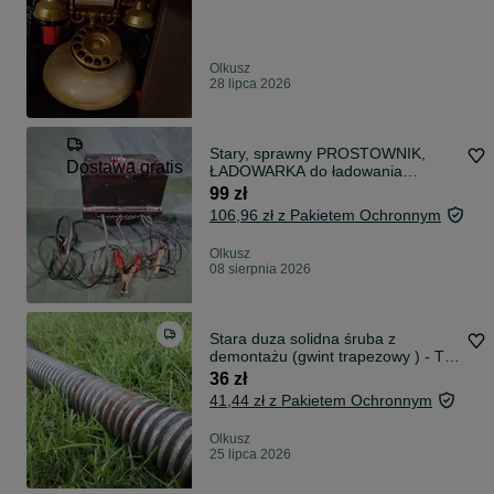
Olkusz
28 lipca 2026
Stary, sprawny PROSTOWNIK,
Dostawa gratis
ŁADOWARKA do ładowania
akumulatorów, PRL 1967r. zabytek
99 zł
techniki
106,96 zł z Pakietem Ochronnym
Olkusz
08 sierpnia 2026
Stara duza solidna śruba z
demontażu (gwint trapezowy ) - Tr
32 x 6 mm
36 zł
41,44 zł z Pakietem Ochronnym
Olkusz
25 lipca 2026