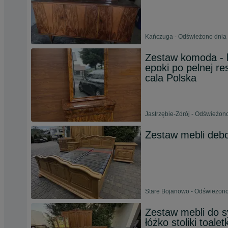
Kańczuga - Odświeżono dnia 
Zestaw komoda - 
epoki po pelnej res
cala Polska
Jastrzębie-Zdrój - Odświeżon
Zestaw mebli debo
Stare Bojanowo - Odświeżono
Zestaw mebli do s
łóżko stoliki toal