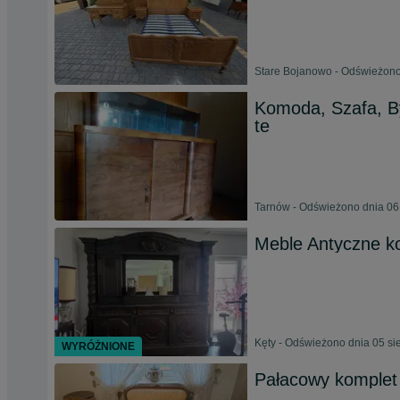
Stare Bojanowo - Odświeżono
Komoda, Szafa, By
te
Tarnów - Odświeżono dnia 06
Meble Antyczne 
Kęty - Odświeżono dnia 05 si
WYRÓŻNIONE
Pałacowy komplet