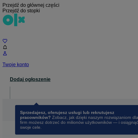
Przejdź do głównej części
Przejdź do stopki
Czat
Twoje konto
Dodaj ogłoszenie
Dla biznesu
opens in a new tab
Sprzedajesz, oferujesz usługi lub rekrutujesz
pracowników?
Zobacz, jak dzięki naszym rozwiązaniom dl
firm możesz dotrzeć do milionów użytkowników — i osiągną
swoje cele.