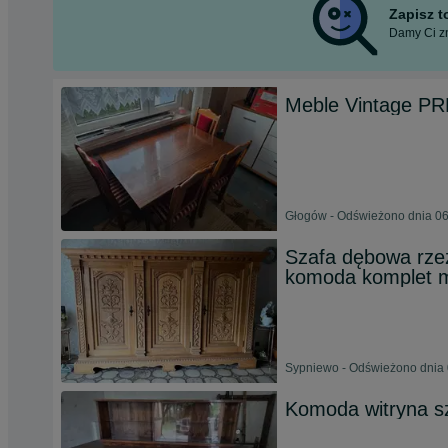
Zapisz 
Damy Ci zn
Meble Vintage PR
Głogów - Odświeżono dnia 06
Szafa dębowa rzeź
komoda komplet me
Sypniewo - Odświeżono dnia 
Komoda witryna s