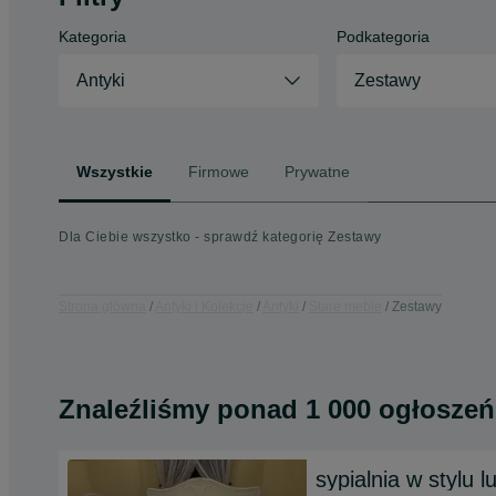
Kategoria
Podkategoria
Antyki
Zestawy
Wszystkie
Firmowe
Prywatne
Dla Ciebie wszystko - sprawdź kategorię Zestawy
Strona główna
Antyki i Kolekcje
Antyki
Stare meble
Zestawy
Znaleźliśmy
ponad
1 000 ogłoszeń
sypialnia w stylu 