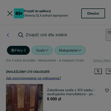
Przejdź do aplikacji
Otwórz
Otwieraj OLX jednym tapnięciem
Znajdź coś dla siebie
Filtry
·
2
Szafy
Małopolskie
Dla Ciebie wszystko - Małopolskie - w kategorii Szafy
Zobacz Więc
ZNALEŹLIŚMY 270 OGŁOSZEŃ
Jak pozycjonowane są ogłoszenia?
Zabytkowa szafa z XIX wieku -
austryjacka manufaktura - po
renowacji
6 000 zł