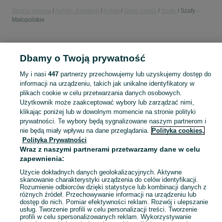
Strona główna
Antyki i Kolekcje
Antyki
Stare meble
Szafy
Szafy -
Małopolskie
POLSKA » MAŁOPOLSKIE
Dbamy o Twoją prywatność
KATEGORIA
My i nasi
447
partnerzy przechowujemy lub uzyskujemy dostęp do
informacji na urządzeniu, takich jak unikalne identyfikatory w
plikach cookie w celu przetwarzania danych osobowych.
Skorzystaj z największego serwisu ogłoszeniowego - Małopolskie i okolice! - kupuj lub sprzedawaj jeszcze wygodniej w kategorii Szafy!
Zobacz Więc
Użytkownik może zaakceptować wybory lub zarządzać nimi,
klikając poniżej lub w dowolnym momencie na stronie polityki
Mapa kategorii
prywatności. Te wybory będą sygnalizowane naszym partnerom i
nie będą miały wpływu na dane przeglądania.
Polityka cookies,
Mapa miejscowości
Polityka Prywatności
Mapa ministron
Wraz z naszymi partnerami przetwarzamy dane w celu
zapewnienia:
Popularne wyszukiwania
Użycie dokładnych danych geolokalizacyjnych. Aktywne
skanowanie charakterystyki urządzenia do celów identyfikacji.
Rozumienie odbiorców dzięki statystyce lub kombinacji danych z
różnych źródeł. Przechowywanie informacji na urządzeniu lub
dostęp do nich. Pomiar efektywności reklam. Rozwój i ulepszanie
usług. Tworzenie profili w celu personalizacji treści. Tworzenie
profili w celu spersonalizowanych reklam. Wykorzystywanie