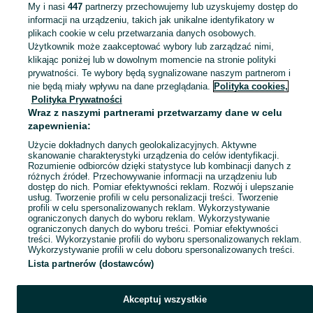
My i nasi
447
partnerzy przechowujemy lub uzyskujemy dostęp do
informacji na urządzeniu, takich jak unikalne identyfikatory w
KATEGORIA
plikach cookie w celu przetwarzania danych osobowych.
Użytkownik może zaakceptować wybory lub zarządzać nimi,
klikając poniżej lub w dowolnym momencie na stronie polityki
Skorzystaj z największego serwisu ogłoszeniowego - Gorzów Wielkopolski i okolice! - kupuj lub sprzedawaj jeszcze wygodniej w kategorii Figurki!
Zobacz Więc
prywatności. Te wybory będą sygnalizowane naszym partnerom i
nie będą miały wpływu na dane przeglądania.
Polityka cookies,
Mapa kategorii
Polityka Prywatności
Mapa miejscowości
Wraz z naszymi partnerami przetwarzamy dane w celu
zapewnienia:
Mapa ministron
Użycie dokładnych danych geolokalizacyjnych. Aktywne
Popularne wyszukiwania
skanowanie charakterystyki urządzenia do celów identyfikacji.
Rozumienie odbiorców dzięki statystyce lub kombinacji danych z
różnych źródeł. Przechowywanie informacji na urządzeniu lub
dostęp do nich. Pomiar efektywności reklam. Rozwój i ulepszanie
usług. Tworzenie profili w celu personalizacji treści. Tworzenie
profili w celu spersonalizowanych reklam. Wykorzystywanie
ograniczonych danych do wyboru reklam. Wykorzystywanie
ograniczonych danych do wyboru treści. Pomiar efektywności
treści. Wykorzystanie profili do wyboru spersonalizowanych reklam.
Wykorzystywanie profili w celu doboru spersonalizowanych treści.
Lista partnerów (dostawców)
Akceptuj wszystkie