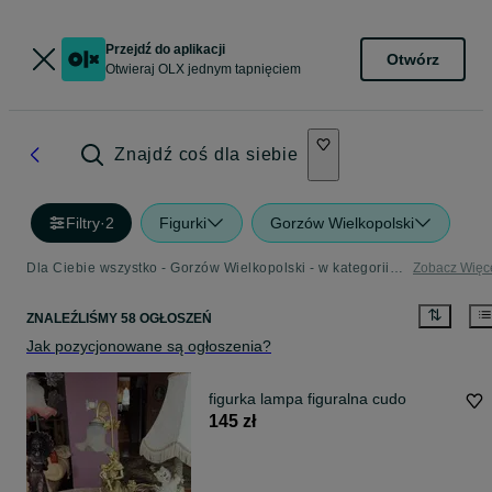
Przejdź do aplikacji
Otwórz
Otwieraj OLX jednym tapnięciem
Znajdź coś dla siebie
Filtry
·
2
Figurki
Gorzów Wielkopolski
Dla Ciebie wszystko - Gorzów Wielkopolski - w kategorii Figurki
Zobacz Więc
ZNALEŹLIŚMY 58 OGŁOSZEŃ
Jak pozycjonowane są ogłoszenia?
figurka lampa figuralna cudo
145 zł