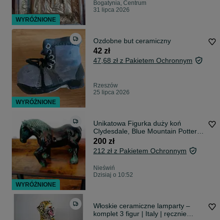
Bogatynia, Centrum
31 lipca 2026
WYRÓŻNIONE
Ozdobne but ceramiczny
42 zł
47,68 zł z Pakietem Ochronnym
Rzeszów
25 lipca 2026
WYRÓŻNIONE
Unikatowa Figurka duży koń
Clydesdale, Blue Mountain Pottery
Kanada
200 zł
212 zł z Pakietem Ochronnym
Nieświń
Dzisiaj o 10:52
WYRÓŻNIONE
Włoskie ceramiczne lamparty –
komplet 3 figur | Italy | ręcznie