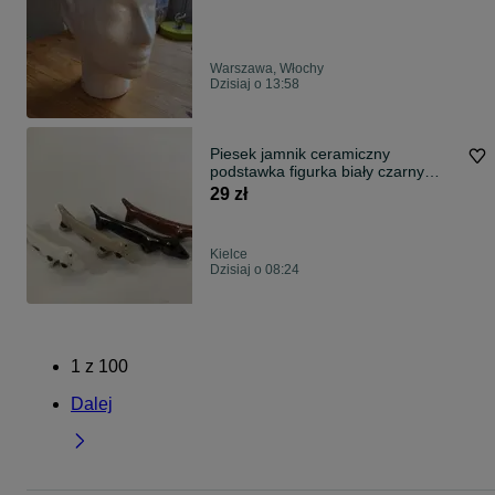
Warszawa, Włochy
Dzisiaj o 13:58
Piesek jamnik ceramiczny
podstawka figurka biały czarny
kremowy gadżet
29 zł
Kielce
Dzisiaj o 08:24
1
z
100
Dalej