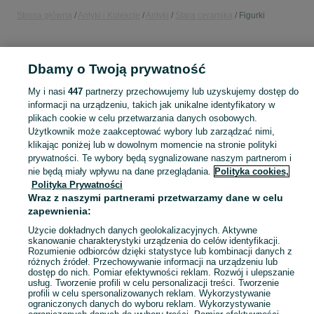
Strona główna
Antyki i Kolekcje
Antyki
Stara ceramika
Figurki
POLSKA
Dbamy o Twoją prywatność
KATEGORIA
My i nasi
447
partnerzy przechowujemy lub uzyskujemy dostęp do
informacji na urządzeniu, takich jak unikalne identyfikatory w
plikach cookie w celu przetwarzania danych osobowych.
Skorzystaj z największego serwisu ogłoszeniowego w Polsce. Kupuj to, czego pragniesz i sprzedawaj to, czego już nie potrzebujesz w kategorii Figurki!
Zobacz Więc
Użytkownik może zaakceptować wybory lub zarządzać nimi,
klikając poniżej lub w dowolnym momencie na stronie polityki
Mapa kategorii
prywatności. Te wybory będą sygnalizowane naszym partnerom i
nie będą miały wpływu na dane przeglądania.
Polityka cookies,
Mapa miejscowości
Polityka Prywatności
Mapa ministron
Wraz z naszymi partnerami przetwarzamy dane w celu
zapewnienia:
Popularne wyszukiwania
Użycie dokładnych danych geolokalizacyjnych. Aktywne
skanowanie charakterystyki urządzenia do celów identyfikacji.
Rozumienie odbiorców dzięki statystyce lub kombinacji danych z
różnych źródeł. Przechowywanie informacji na urządzeniu lub
dostęp do nich. Pomiar efektywności reklam. Rozwój i ulepszanie
usług. Tworzenie profili w celu personalizacji treści. Tworzenie
profili w celu spersonalizowanych reklam. Wykorzystywanie
ograniczonych danych do wyboru reklam. Wykorzystywanie