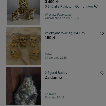
malowane | vintage
3 490 zł
3 540 zł z Pakietem Ochronnym
Wrocław, Fabryczna
Odświeżono dzisiaj o 12:43
kolekcjonerskie figurki LPS
150 zł
Ząbki
04 sierpnia 2026
2 figurki Buddy
Za darmo
Koszalin
Dzisiaj o 10:42