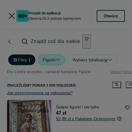
Przejdź do aplikacji
Otwórz
Otwieraj OLX jednym tapnięciem
Znajdź coś dla siebie
Filtry
·
1
Figurki
Wybierz lokalizację
Dla Ciebie wszystko - sprawdź kategorię Figurki
Zobacz Więc
ZNALEŹLIŚMY
PONAD
1 000 OGŁOSZEŃ
Jak pozycjonowane są ogłoszenia?
Święte figurki i nie tylko
Dostawa gratis
47 zł
52,88 zł z Pakietem Ochronnym