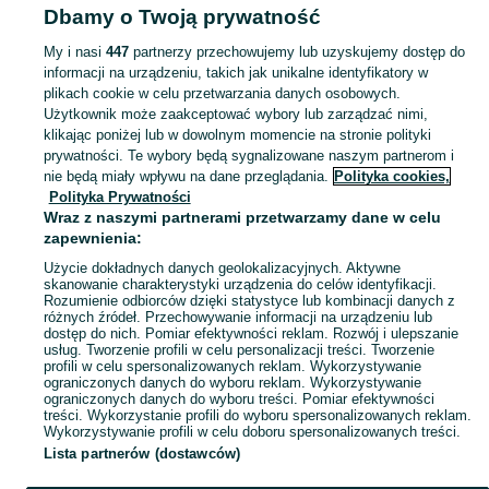
Dbamy o Twoją prywatność
POLSKA
My i nasi
447
partnerzy przechowujemy lub uzyskujemy dostęp do
informacji na urządzeniu, takich jak unikalne identyfikatory w
KATEGORIA
plikach cookie w celu przetwarzania danych osobowych.
Użytkownik może zaakceptować wybory lub zarządzać nimi,
Skorzystaj z największego serwisu ogłoszeniowego w Polsce. Kupuj to, czego pragniesz i sprzedawaj to, czego już nie potrzebujesz w kategorii Kolczyki!
Zobacz Więc
klikając poniżej lub w dowolnym momencie na stronie polityki
prywatności. Te wybory będą sygnalizowane naszym partnerom i
nie będą miały wpływu na dane przeglądania.
Polityka cookies,
Mapa kategorii
Polityka Prywatności
Mapa miejscowości
Wraz z naszymi partnerami przetwarzamy dane w celu
zapewnienia:
Mapa ministron
Użycie dokładnych danych geolokalizacyjnych. Aktywne
Popularne wyszukiwania
skanowanie charakterystyki urządzenia do celów identyfikacji.
Rozumienie odbiorców dzięki statystyce lub kombinacji danych z
różnych źródeł. Przechowywanie informacji na urządzeniu lub
dostęp do nich. Pomiar efektywności reklam. Rozwój i ulepszanie
usług. Tworzenie profili w celu personalizacji treści. Tworzenie
profili w celu spersonalizowanych reklam. Wykorzystywanie
ograniczonych danych do wyboru reklam. Wykorzystywanie
ograniczonych danych do wyboru treści. Pomiar efektywności
treści. Wykorzystanie profili do wyboru spersonalizowanych reklam.
Wykorzystywanie profili w celu doboru spersonalizowanych treści.
Lista partnerów (dostawców)