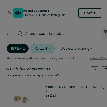
Przejdź do aplikacji
Otwórz
Otwieraj OLX jednym tapnięciem
Znajdź coś dla siebie
Filtry
·
1
Kolczyki
Wybierz lokalizację
Dla Ciebie wszystko - sprawdź kategorię Kolczyki
Zobacz Więc
ZNALEŹLIŚMY 564 OGŁOSZENIA
Jak pozycjonowane są ogłoszenia?
Złote kolczyki z diamentami - 1,50
g
872 zł