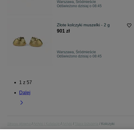
Warszawa, Śródmieście
Odświeżono dzisiaj o 08:45
Złote kolczyki muszelki - 2 g
901 zł
Warszawa, Śródmieście
Odświeżono dzisiaj o 08:45
1
z
57
Dalej
Strona główna
Antyki i Kolekcje
Antyki
Stara biżuteria
Kolczyki