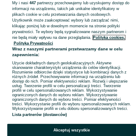
My i nasi
447
partnerzy przechowujemy lub uzyskujemy dostęp do
informacji na urządzeniu, takich jak unikalne identyfikatory w
KATEGORIA
plikach cookie w celu przetwarzania danych osobowych.
Użytkownik może zaakceptować wybory lub zarządzać nimi,
klikając poniżej lub w dowolnym momencie na stronie polityki
Skorzystaj z największego serwisu ogłoszeniowego - Leszno i okolice! - kupuj lub sprzedawaj jeszcze wygodniej w kategorii Pozostałe!
Zobacz Więc
prywatności. Te wybory będą sygnalizowane naszym partnerom i
nie będą miały wpływu na dane przeglądania.
Polityka cookies,
Mapa kategorii
Polityka Prywatności
Mapa miejscowości
Wraz z naszymi partnerami przetwarzamy dane w celu
zapewnienia:
Mapa ministron
Użycie dokładnych danych geolokalizacyjnych. Aktywne
Popularne wyszukiwania
skanowanie charakterystyki urządzenia do celów identyfikacji.
Rozumienie odbiorców dzięki statystyce lub kombinacji danych z
różnych źródeł. Przechowywanie informacji na urządzeniu lub
dostęp do nich. Pomiar efektywności reklam. Rozwój i ulepszanie
usług. Tworzenie profili w celu personalizacji treści. Tworzenie
profili w celu spersonalizowanych reklam. Wykorzystywanie
ograniczonych danych do wyboru reklam. Wykorzystywanie
ograniczonych danych do wyboru treści. Pomiar efektywności
treści. Wykorzystanie profili do wyboru spersonalizowanych reklam.
Wykorzystywanie profili w celu doboru spersonalizowanych treści.
Lista partnerów (dostawców)
Akceptuj wszystkie