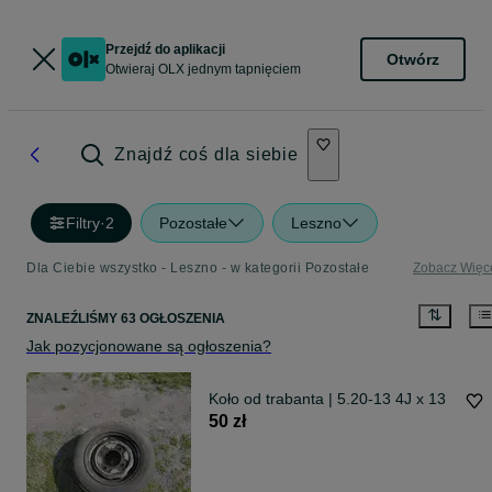
Przejdź do aplikacji
Otwórz
Otwieraj OLX jednym tapnięciem
Znajdź coś dla siebie
Filtry
·
2
Pozostałe
Leszno
Dla Ciebie wszystko - Leszno - w kategorii Pozostałe
Zobacz Więc
ZNALEŹLIŚMY 63 OGŁOSZENIA
Jak pozycjonowane są ogłoszenia?
Koło od trabanta | 5.20-13 4J x 13
50 zł