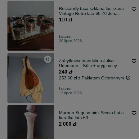
Rockabilly taca szklana lustrzana
Vintage Retro lata 60 70 Jena
Glass
110 zł
Leszno
20 lipca 2026
Zabytkowa mandolina Julius
Udemann – Köln + oryginalny
pokrowiec Ofer
240 zł
253,60 zł z Pakietem Ochronnym
Leszno
12 lipca 2026
Murano Seguso pink Scavo butla
karafka lata 60
2 000 zł