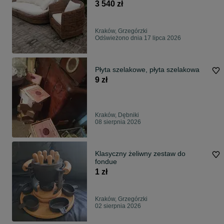
na Ogród Taras kanapa krzesło
3 540 zł
Kraków, Grzegórzki
Odświeżono dnia 17 lipca 2026
Płyta szelakowe, płyta szelakowa
9 zł
Kraków, Dębniki
08 sierpnia 2026
Klasyczny żeliwny zestaw do
fondue
1 zł
Kraków, Grzegórzki
02 sierpnia 2026