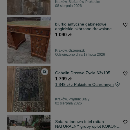
Kraków, Bieżanów-Prokocim
08 sierpnia 2026
biurko antyczne gabinetowe
angielskie skórzane drewniane
drewno Antyk
1 090 zł
Kraków, Grzegórzki
Odświeżono dnia 17 lipca 2026
Gobelin Drzewo Życia 63x105
1 799 zł
1 849 zł z Pakietem Ochronnym
Kraków, Prądnik Biały
02 sierpnia 2026
Sofa rattanowa fotel rattan
NATURALNY gruby oplot KOKON