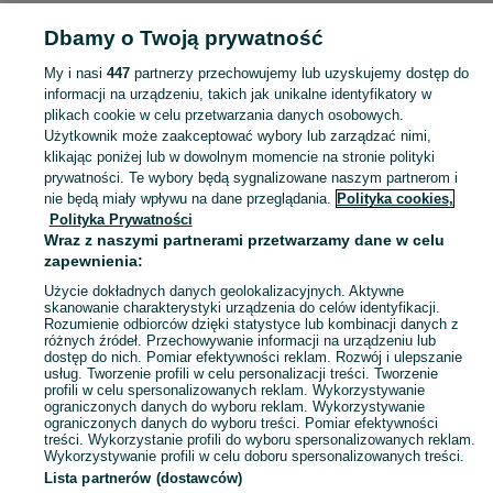
Dbamy o Twoją prywatność
POLSKA » MAŁOPOLSKIE » KRAKÓW
My i nasi
447
partnerzy przechowujemy lub uzyskujemy dostęp do
informacji na urządzeniu, takich jak unikalne identyfikatory w
KATEGORIA
plikach cookie w celu przetwarzania danych osobowych.
Użytkownik może zaakceptować wybory lub zarządzać nimi,
Skorzystaj z największego serwisu ogłoszeniowego - Kraków i okolice! - kupuj lub sprzedawaj jeszcze wygodniej w kategorii Pozostałe!
Zobacz Więc
klikając poniżej lub w dowolnym momencie na stronie polityki
prywatności. Te wybory będą sygnalizowane naszym partnerom i
nie będą miały wpływu na dane przeglądania.
Polityka cookies,
Mapa kategorii
Polityka Prywatności
Mapa miejscowości
Wraz z naszymi partnerami przetwarzamy dane w celu
zapewnienia:
Mapa ministron
Użycie dokładnych danych geolokalizacyjnych. Aktywne
Popularne wyszukiwania
skanowanie charakterystyki urządzenia do celów identyfikacji.
Rozumienie odbiorców dzięki statystyce lub kombinacji danych z
różnych źródeł. Przechowywanie informacji na urządzeniu lub
dostęp do nich. Pomiar efektywności reklam. Rozwój i ulepszanie
usług. Tworzenie profili w celu personalizacji treści. Tworzenie
profili w celu spersonalizowanych reklam. Wykorzystywanie
ograniczonych danych do wyboru reklam. Wykorzystywanie
ograniczonych danych do wyboru treści. Pomiar efektywności
treści. Wykorzystanie profili do wyboru spersonalizowanych reklam.
Wykorzystywanie profili w celu doboru spersonalizowanych treści.
Lista partnerów (dostawców)