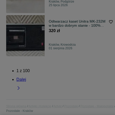
Kraków, Podgórze
25 lipca 2026
Odtwarzacz kaset Unitra MK-232M
w bardzo dobrym stanie - 100%
sprawny!
320 zł
Kraków, Krowodrza
01 sierpnia 2026
1
z
100
Dalej
Strona główna
Antyki i Kolekcje
Antyki
Pozostałe
Pozostałe - Małopolskie
Pozostałe - Kraków