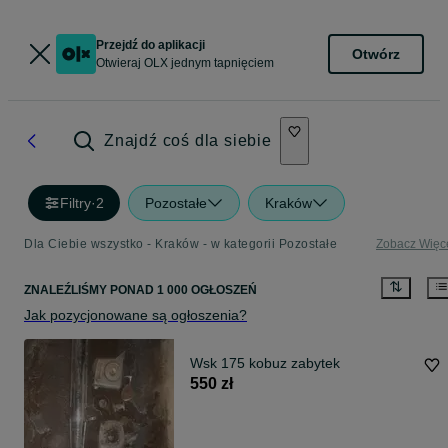
Przejdź do aplikacji
Otwórz
Otwieraj OLX jednym tapnięciem
Znajdź coś dla siebie
Filtry
·
2
Pozostałe
Kraków
Dla Ciebie wszystko - Kraków - w kategorii Pozostałe
Zobacz Więc
ZNALEŹLIŚMY
PONAD
1 000 OGŁOSZEŃ
Jak pozycjonowane są ogłoszenia?
Wsk 175 kobuz zabytek
550 zł