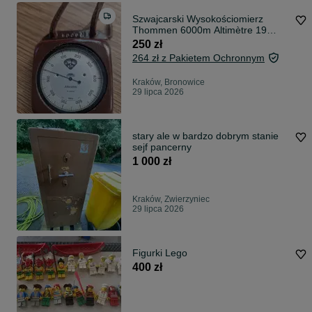
Szwajcarski Wysokościomierz
Thommen 6000m Altimètre 19
Jewels
250 zł
264 zł z Pakietem Ochronnym
Kraków, Bronowice
29 lipca 2026
stary ale w bardzo dobrym stanie
sejf pancerny
1 000 zł
Kraków, Zwierzyniec
29 lipca 2026
Figurki Lego
400 zł