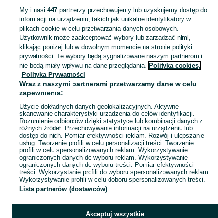
My i nasi
447
partnerzy przechowujemy lub uzyskujemy dostęp do
informacji na urządzeniu, takich jak unikalne identyfikatory w
KATEGORIA
plikach cookie w celu przetwarzania danych osobowych.
Użytkownik może zaakceptować wybory lub zarządzać nimi,
klikając poniżej lub w dowolnym momencie na stronie polityki
Skorzystaj z największego serwisu ogłoszeniowego - Aleksandrowiec i okolice! Kupuj to, czego pragniesz i sprzedawaj to, czego już nie potrzebujesz!
Zobacz Więc
prywatności. Te wybory będą sygnalizowane naszym partnerom i
nie będą miały wpływu na dane przeglądania.
Polityka cookies,
Mapa kategorii
Polityka Prywatności
Mapa miejscowości
Wraz z naszymi partnerami przetwarzamy dane w celu
zapewnienia:
Mapa ministron
Użycie dokładnych danych geolokalizacyjnych. Aktywne
Popularne wyszukiwania
skanowanie charakterystyki urządzenia do celów identyfikacji.
Rozumienie odbiorców dzięki statystyce lub kombinacji danych z
różnych źródeł. Przechowywanie informacji na urządzeniu lub
dostęp do nich. Pomiar efektywności reklam. Rozwój i ulepszanie
usług. Tworzenie profili w celu personalizacji treści. Tworzenie
profili w celu spersonalizowanych reklam. Wykorzystywanie
ograniczonych danych do wyboru reklam. Wykorzystywanie
ograniczonych danych do wyboru treści. Pomiar efektywności
treści. Wykorzystanie profili do wyboru spersonalizowanych reklam.
Wykorzystywanie profili w celu doboru spersonalizowanych treści.
Lista partnerów (dostawców)
Akceptuj wszystkie