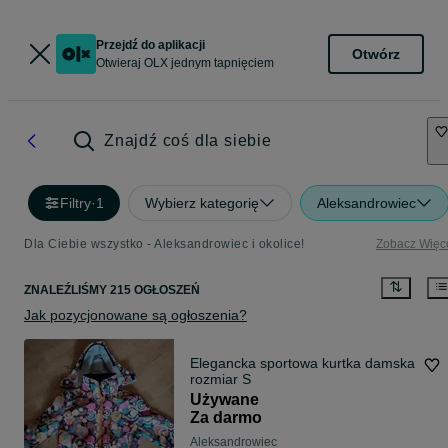
Przejdź do aplikacji
Otwórz
Otwieraj OLX jednym tapnięciem
Znajdź coś dla siebie
Filtry
·
1
Wybierz kategorię
Aleksandrowiec
Dla Ciebie wszystko - Aleksandrowiec i okolice!
Zobacz Więc
ZNALEŹLIŚMY 215 OGŁOSZEŃ
Jak pozycjonowane są ogłoszenia?
Elegancka sportowa kurtka damska
rozmiar S
Używane
Za darmo
Aleksandrowiec