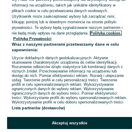
informacji na urządzeniu, takich jak unikalne identyfikatory w
KATEGORIA
plikach cookie w celu przetwarzania danych osobowych.
Użytkownik może zaakceptować wybory lub zarządzać nimi,
klikając poniżej lub w dowolnym momencie na stronie polityki
Skorzystaj z największego serwisu ogłoszeniowego - Aleksandrów i okolice! Kupuj to, czego pragniesz i sprzedawaj to, czego już nie potrzebujesz!
Zobacz Więc
prywatności. Te wybory będą sygnalizowane naszym partnerom i
nie będą miały wpływu na dane przeglądania.
Polityka cookies,
Mapa kategorii
Polityka Prywatności
Mapa miejscowości
Wraz z naszymi partnerami przetwarzamy dane w celu
zapewnienia:
Mapa ministron
Użycie dokładnych danych geolokalizacyjnych. Aktywne
Popularne wyszukiwania
skanowanie charakterystyki urządzenia do celów identyfikacji.
Rozumienie odbiorców dzięki statystyce lub kombinacji danych z
różnych źródeł. Przechowywanie informacji na urządzeniu lub
dostęp do nich. Pomiar efektywności reklam. Rozwój i ulepszanie
usług. Tworzenie profili w celu personalizacji treści. Tworzenie
profili w celu spersonalizowanych reklam. Wykorzystywanie
ograniczonych danych do wyboru reklam. Wykorzystywanie
ograniczonych danych do wyboru treści. Pomiar efektywności
treści. Wykorzystanie profili do wyboru spersonalizowanych reklam.
Wykorzystywanie profili w celu doboru spersonalizowanych treści.
Lista partnerów (dostawców)
Akceptuj wszystkie