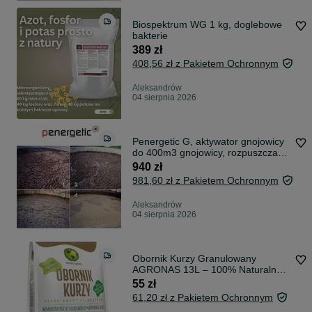
Biospektrum WG 1 kg, doglebowe
bakterie
389 zł
408,56 zł z Pakietem Ochronnym
Aleksandrów
04 sierpnia 2026
Penergetic G, aktywator gnojowicy
do 400m3 gnojowicy, rozpuszcza
gnój
940 zł
981,60 zł z Pakietem Ochronnym
Aleksandrów
04 sierpnia 2026
Obornik Kurzy Granulowany
AGRONAS 13L – 100% Naturalny
Nawóz!
55 zł
61,20 zł z Pakietem Ochronnym