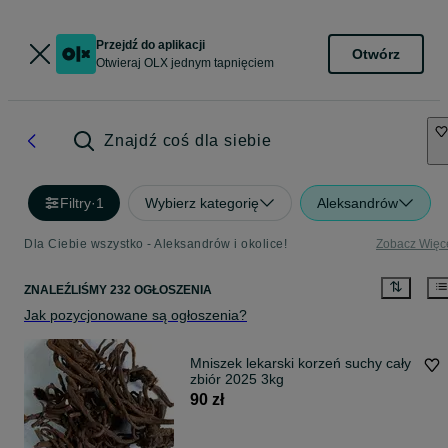
Przejdź do aplikacji
Otwórz
Otwieraj OLX jednym tapnięciem
Znajdź coś dla siebie
Filtry
·
1
Wybierz kategorię
Aleksandrów
Dla Ciebie wszystko - Aleksandrów i okolice!
Zobacz Więc
ZNALEŹLIŚMY 232 OGŁOSZENIA
Jak pozycjonowane są ogłoszenia?
Mniszek lekarski korzeń suchy cały
zbiór 2025 3kg
90 zł