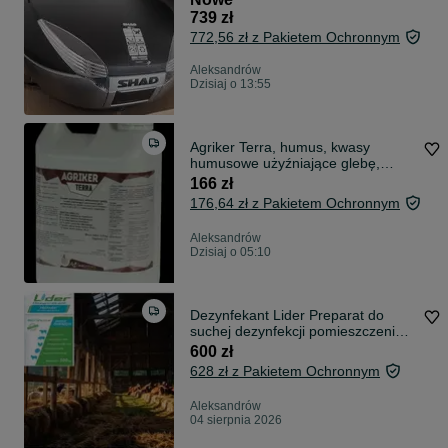
739 zł
772,56 zł z Pakietem Ochronnym
Aleksandrów
Dzisiaj o 13:55
Agriker Terra, humus, kwasy
humusowe użyźniające glebę,
humus 5L
166 zł
176,64 zł z Pakietem Ochronnym
Aleksandrów
Dzisiaj o 05:10
Dezynfekant Lider Preparat do
suchej dezynfekcji pomieszczeni
500kg
600 zł
628 zł z Pakietem Ochronnym
Aleksandrów
04 sierpnia 2026