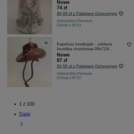
bombkizebra
Nowe
74 zł
80,09 zł z Pakietem Ochronnym
Aleksandria Pierwsza
Dzisiaj o 00:53
Kapelusz kowbojski - szklana
bombka choinkowa 09s71N
bombkizebra
Nowe
87 zł
93,55 zł z Pakietem Ochronnym
Aleksandria Pierwsza
Dzisiaj o 00:52
1
z
100
Dalej