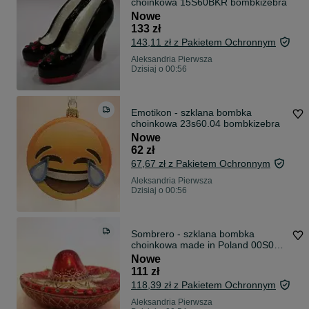
choinkowa 15S60BKR bombkizebra
Nowe
133 zł
143,11 zł z Pakietem Ochronnym
Aleksandria Pierwsza
Dzisiaj o 00:56
Emotikon - szklana bombka
choinkowa 23s60.04 bombkizebra
Nowe
62 zł
67,67 zł z Pakietem Ochronnym
Aleksandria Pierwsza
Dzisiaj o 00:56
Sombrero - szklana bombka
choinkowa made in Poland 00S05X
bombkizebra
Nowe
111 zł
118,39 zł z Pakietem Ochronnym
Aleksandria Pierwsza