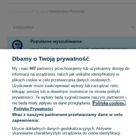
Strona główna
Śląskie
Aleksandria Pierwsza
KATEGORIA
Popularne wyszukiwania
ursus 1224
brytyjskie
zetor 12145
ostrzałka do łańcucha
gitara
wzmacniacz do perkusji elektronicznej
opał
Dbamy o Twoją prywatność
gitara telecaster
My i nasi
447
partnerzy przechowujemy lub uzyskujemy dostęp do
Zobacz Więcej
informacji na urządzeniu, takich jak unikalne identyfikatory w
plikach cookie w celu przetwarzania danych osobowych.
Użytkownik może zaakceptować wybory lub zarządzać nimi,
Skorzystaj z największego serwisu ogłoszeniowego - Aleksandria Pierwsza i okolice! Kupuj to, czego pragniesz i sprzedawaj to, czego już nie potrzebujesz!
Zobacz Więc
klikając poniżej lub w dowolnym momencie na stronie polityki
prywatności. Te wybory będą sygnalizowane naszym partnerom i
Mapa kategorii
nie będą miały wpływu na dane przeglądania.
Polityka cookies,
Polityka Prywatności
Mapa miejscowości
Wraz z naszymi partnerami przetwarzamy dane w celu
Mapa ministron
zapewnienia:
Popularne wyszukiwania
Użycie dokładnych danych geolokalizacyjnych. Aktywne
skanowanie charakterystyki urządzenia do celów identyfikacji.