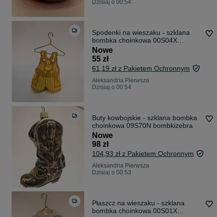
Dzisiaj o 00:54
Spodenki na wieszaku - szklana
bombka choinkowa 00S04X
bombkizebra
Nowe
55 zł
61,19 zł z Pakietem Ochronnym
Aleksandria Pierwsza
Dzisiaj o 00:54
Buty kowbojskie - szklana bombka
choinkowa 09S70N bombkizebra
Nowe
98 zł
104,93 zł z Pakietem Ochronnym
Aleksandria Pierwsza
Dzisiaj o 00:53
Płaszcz na wieszaku - szklana
bombka choinkowa 00S01X