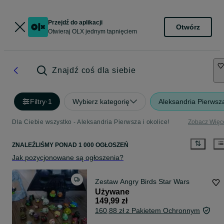
Przejdź do aplikacji
Otwórz
Otwieraj OLX jednym tapnięciem
Znajdź coś dla siebie
Filtry
·
1
Wybierz kategorię
Aleksandria Pierwsz
Dla Ciebie wszystko - Aleksandria Pierwsza i okolice!
Zobacz Więc
ZNALEŹLIŚMY
PONAD
1 000 OGŁOSZEŃ
Jak pozycjonowane są ogłoszenia?
Zestaw Angry Birds Star Wars
Używane
149,99 zł
160,88 zł z Pakietem Ochronnym