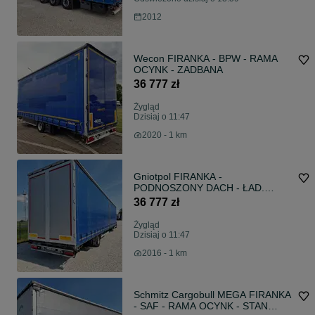
2012
Wecon FIRANKA - BPW - RAMA
OCYNK - ZADBANA
36 777 zł
Żygląd
Dzisiaj o 11:47
2020 - 1 km
Gniotpol FIRANKA -
PODNOSZONY DACH - ŁAD.
7700kg - OCYNK
36 777 zł
Żygląd
Dzisiaj o 11:47
2016 - 1 km
Schmitz Cargobull MEGA FIRANKA
- SAF - RAMA OCYNK - STAN