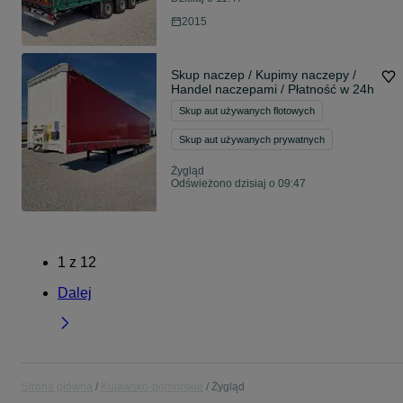
2015
Skup naczep / Kupimy naczepy /
Handel naczepami / Płatność w 24h
Skup aut używanych flotowych
Skup aut używanych prywatnych
Żygląd
Odświeżono dzisiaj o 09:47
1
z
12
Dalej
Strona główna
Kujawsko-pomorskie
Żygląd