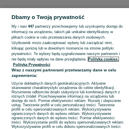
KATEGORIA
Dbamy o Twoją prywatność
Popularne wyszukiwania
My i nasi
447
partnerzy przechowujemy lub uzyskujemy dostęp do
laweta wynajem
informacji na urządzeniu, takich jak unikalne identyfikatory w
plikach cookie w celu przetwarzania danych osobowych.
Użytkownik może zaakceptować wybory lub zarządzać nimi,
Skorzystaj z największego serwisu ogłoszeniowego - Żygląd i okolice! Kupuj to, czego pragniesz i sprzedawaj to, czego już nie potrzebujesz!
Zobacz Więc
klikając poniżej lub w dowolnym momencie na stronie polityki
prywatności. Te wybory będą sygnalizowane naszym partnerom i
nie będą miały wpływu na dane przeglądania.
Polityka cookies,
Mapa kategorii
Polityka Prywatności
Mapa miejscowości
Wraz z naszymi partnerami przetwarzamy dane w celu
zapewnienia:
Mapa ministron
Popularne wyszukiwania
Użycie dokładnych danych geolokalizacyjnych. Aktywne
skanowanie charakterystyki urządzenia do celów identyfikacji.
Rozumienie odbiorców dzięki statystyce lub kombinacji danych z
różnych źródeł. Przechowywanie informacji na urządzeniu lub
dostęp do nich. Pomiar efektywności reklam. Rozwój i ulepszanie
usług. Tworzenie profili w celu personalizacji treści. Tworzenie
profili w celu spersonalizowanych reklam. Wykorzystywanie
ograniczonych danych do wyboru reklam. Wykorzystywanie
ograniczonych danych do wyboru treści. Pomiar efektywności
treści. Wykorzystanie profili do wyboru spersonalizowanych reklam.
Wykorzystywanie profili w celu doboru spersonalizowanych treści.