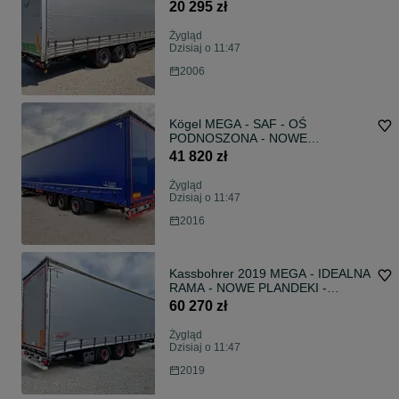
DOBRY
20 295 zł
Żygląd
Dzisiaj o 11:47
2006
Kögel MEGA - SAF - OŚ
PODNOSZONA - NOWE
PLANDEKI - GWARANCJA
41 820 zł
ROZRUCHOWA
Żygląd
Dzisiaj o 11:47
2016
Kassbohrer 2019 MEGA - IDEALNA
RAMA - NOWE PLANDEKI -
GWARANCJA
60 270 zł
Żygląd
Dzisiaj o 11:47
2019