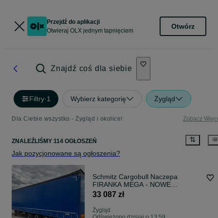
Przejdź do aplikacji
Otwórz
Otwieraj OLX jednym tapnięciem
Znajdź coś dla siebie
Filtry
·
1
Wybierz kategorię
Żygląd
Dla Ciebie wszystko - Żygląd i okolice!
Zobacz Więc
ZNALEŹLIŚMY 114 OGŁOSZEŃ
Jak pozycjonowane są ogłoszenia?
Schmitz Cargobull Naczepa
FIRANKA MEGA - NOWE
PLANDEKI - OCYNK
33 087 zł
Żygląd
Odświeżono dzisiaj o 13:59