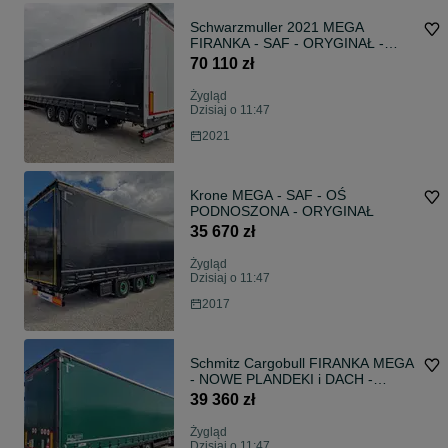
Schwarzmuller 2021 MEGA
FIRANKA - SAF - ORYGINAŁ -
GWARANCJA
70 110 zł
Żygląd
Dzisiaj o 11:47
2021
Krone MEGA - SAF - OŚ
PODNOSZONA - ORYGINAŁ
35 670 zł
Żygląd
Dzisiaj o 11:47
2017
Schmitz Cargobull FIRANKA MEGA
- NOWE PLANDEKI i DACH -
ZADBANA
39 360 zł
Żygląd
Dzisiaj o 11:47