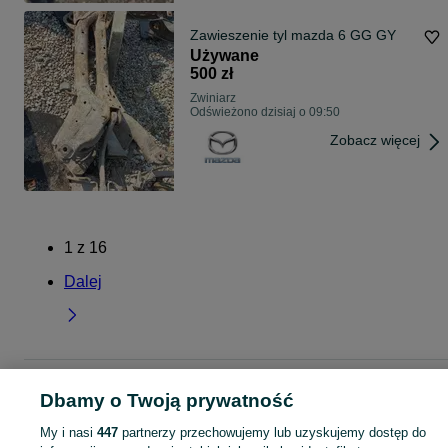
Zawieszenie tyl mazda 6 GG GY
Używane
500 zł
Zwiniarz
Odświeżono dzisiaj o 09:50
Zobacz więcej
1
z
16
Dalej
Strona główna
Warmińsko-mazurskie
Zwiniarz
Dbamy o Twoją prywatność
My i nasi
447
partnerzy przechowujemy lub uzyskujemy dostęp do
KATEGORIA