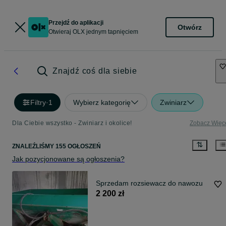
Przejdź do aplikacji
Otwórz
Otwieraj OLX jednym tapnięciem
Znajdź coś dla siebie
Filtry
·
1
Wybierz kategorię
Zwiniarz
Dla Ciebie wszystko - Zwiniarz i okolice!
Zobacz Więc
ZNALEŹLIŚMY 155 OGŁOSZEŃ
Jak pozycjonowane są ogłoszenia?
Sprzedam rozsiewacz do nawozu
2 200 zł