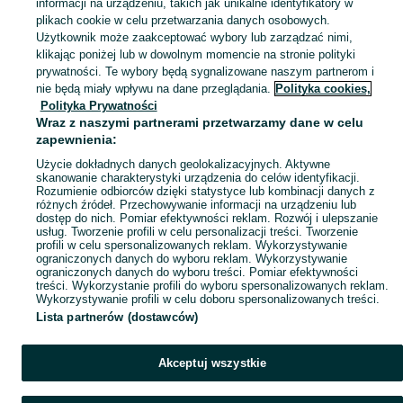
informacji na urządzeniu, takich jak unikalne identyfikatory w
plikach cookie w celu przetwarzania danych osobowych.
Skorzystaj z największego serwisu ogłoszeniowego - Zwiniarz i okolice! Kupuj to, czego pragniesz i sprzedawaj to, czego już nie potrzebujesz!
Zobacz Więc
Użytkownik może zaakceptować wybory lub zarządzać nimi,
klikając poniżej lub w dowolnym momencie na stronie polityki
prywatności. Te wybory będą sygnalizowane naszym partnerom i
Mapa kategorii
nie będą miały wpływu na dane przeglądania.
Polityka cookies,
Mapa miejscowości
Polityka Prywatności
Wraz z naszymi partnerami przetwarzamy dane w celu
Mapa ministron
zapewnienia:
Popularne wyszukiwania
Użycie dokładnych danych geolokalizacyjnych. Aktywne
skanowanie charakterystyki urządzenia do celów identyfikacji.
Rozumienie odbiorców dzięki statystyce lub kombinacji danych z
różnych źródeł. Przechowywanie informacji na urządzeniu lub
dostęp do nich. Pomiar efektywności reklam. Rozwój i ulepszanie
usług. Tworzenie profili w celu personalizacji treści. Tworzenie
profili w celu spersonalizowanych reklam. Wykorzystywanie
ograniczonych danych do wyboru reklam. Wykorzystywanie
ograniczonych danych do wyboru treści. Pomiar efektywności
treści. Wykorzystanie profili do wyboru spersonalizowanych reklam.
Wykorzystywanie profili w celu doboru spersonalizowanych treści.
Lista partnerów (dostawców)
Akceptuj wszystkie