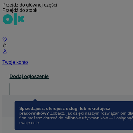
Przejdź do głównej części
Przejdź do stopki
Czat
Twoje konto
Dodaj ogłoszenie
Dla biznesu
opens in a new tab
Sprzedajesz, oferujesz usługi lub rekrutujesz
pracowników?
Zobacz, jak dzięki naszym rozwiązaniom dl
firm możesz dotrzeć do milionów użytkowników — i osiągną
swoje cele.