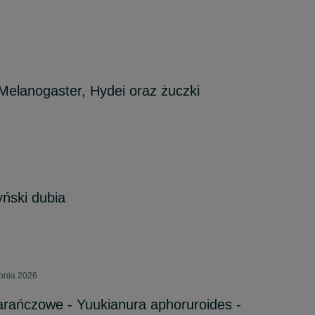
elanogaster, Hydei oraz żuczki
ński dubia
rpnia 2026
rańczowe - Yuukianura aphoruroides -