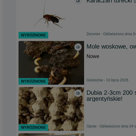
Karaczan turecki 
Żeromin - Odświeżono dnia 0
WYRÓŻNIONE
Mole woskowe, owa
Nowe
Goleszów - 10 lipca 2026
WYRÓŻNIONE
Dubia 2-3cm 200 s
argentyńskie!
Opole - Odświeżono dnia 04 
WYRÓŻNIONE