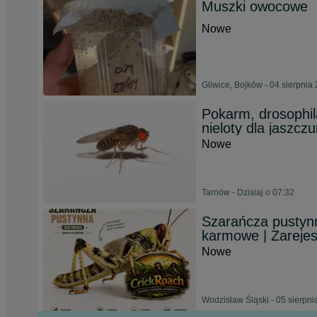
Muszki owocowe
Nowe
Gliwice, Bojków - 04 sierpnia
Pokarm, drosophil
nieloty dla jaszc
Nowe
Tarnów - Dzisiaj o 07:32
Szarańcza pustyn
karmowe | Zareje
Nowe
Wodzisław Śląski - 05 sierpn