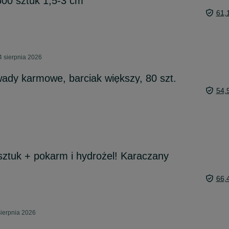
500 sztuk 1,5-3 cm
61,
4 sierpnia 2026
dy karmowe, barciak większy, 80 szt.
54,
ztuk + pokarm i hydrożel! Karaczany
66,
sierpnia 2026