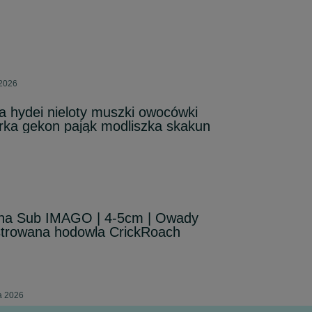
 2026
a hydei nieloty muszki owocówki
zurka gekon pająk modliszka skakun
na Sub IMAGO | 4-5cm | Owady
strowana hodowla CrickRoach
ia 2026