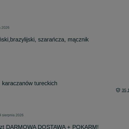
a 2026
ski,brazylijski, szarańcza, mącznik
 karaczanów tureckich
35,
4 sierpnia 2026
0szt DARMOWA DOSTAWA + POKARM!