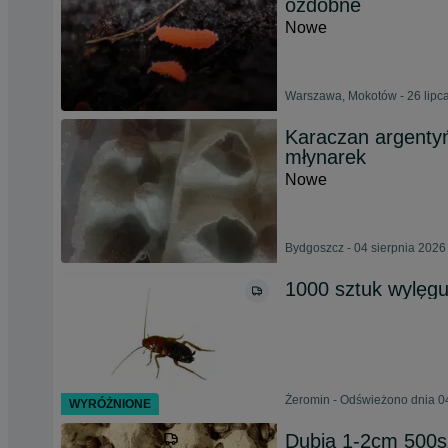
ozdobne
Nowe
Warszawa, Mokotów - 26 lipc
Karaczan argentyń
młynarek
Nowe
Bydgoszcz - 04 sierpnia 2026
1000 sztuk wylęgu
Żeromin - Odświeżono dnia 0
WYRÓŻNIONE
Dubia 1-2cm 50