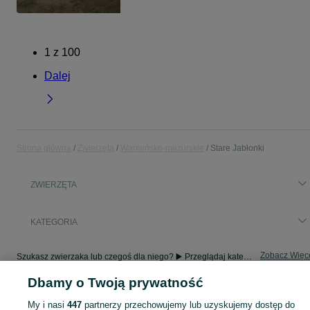
1
z
100
Dalej
Strona główna
Zwierzęta
Warmińsko-mazurskie
Stare Jabłonki
ZWIERZĘTA
KATEGORIA
Zobacz Więc
Szukasz zwierzaka lub czegoś dla niego? ▶️ Przeglądaj kategorię Zwierzęta na OLX Stare Jabłonki i znajdź to, czego potrzebujesz w atrakcyjnych cenach!
Dbamy o Twoją prywatność
Mapa kategorii
My i nasi
447
partnerzy przechowujemy lub uzyskujemy dostęp do