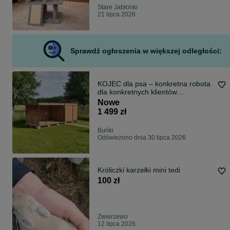
Stare Jabłonki
21 lipca 2026
Sprawdź ogłoszenia w większej odległości:
KOJEC dla psa – konkretna robota
dla konkretnych klientów
TRANSPORT MONTAŻ GRATIS
Nowe
CAŁA POLSKA
1 499 zł
Buńki
Odświeżono dnia 30 lipca 2026
Króliczki karzełki mini tedi
100 zł
Zwierzewo
12 lipca 2026