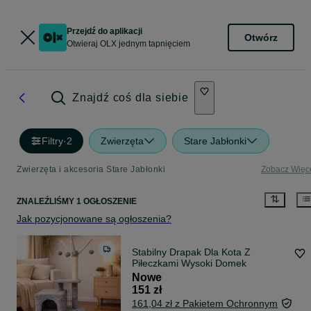
Przejdź do aplikacji
Otwórz
Otwieraj OLX jednym tapnięciem
Znajdź coś dla siebie
Filtry
·
2
Zwierzęta
Stare Jabłonki
Zwierzęta i akcesoria Stare Jabłonki
Zobacz Więc
ZNALEŹLIŚMY 1 OGŁOSZENIE
Jak pozycjonowane są ogłoszenia?
Stabilny Drapak Dla Kota Z
Piłeczkami Wysoki Domek
Nowe
151 zł
161,04 zł z Pakietem Ochronnym