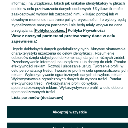
Mapa miejscowości
informacji na urządzeniu, takich jak unikalne identyfikatory w plikach
Mapa ministron
cookie w celu przetwarzania danych osobowych. Użytkownik może
zaakceptować wybory lub zarządzać nimi, klikając poniżej lub w
Popularne wyszukiwania
dowolnym momencie na stronie polityki prywatności. Te wybory będą
sygnalizowane naszym partnerom i nie będą miały wpływu na dane
przeglądania.
Polityka cookies,
Polityka Prywatności
Wraz z naszymi partnerami przetwarzamy dane w celu
zapewnienia:
Użycie dokładnych danych geolokalizacyjnych. Aktywne skanowanie
charakterystyki urządzenia do celów identyfikacji. Rozumienie
odbiorców dzięki statystyce lub kombinacji danych z różnych źródeł.
Przechowywanie informacji na urządzeniu lub dostęp do nich. Pomiar
efektywności reklam. Rozwój i ulepszanie usług. Tworzenie profili w
celu personalizacji treści. Tworzenie profili w celu spersonalizowanych
reklam. Wykorzystywanie ograniczonych danych do wyboru reklam.
Wykorzystywanie ograniczonych danych do wyboru treści. Pomiar
efektywności treści. Wykorzystanie profili do wyboru
spersonalizowanych reklam. Wykorzystywanie profili w celu doboru
spersonalizowanych treści.
Lista partnerów (dostawców)
Akceptuj wszystkie