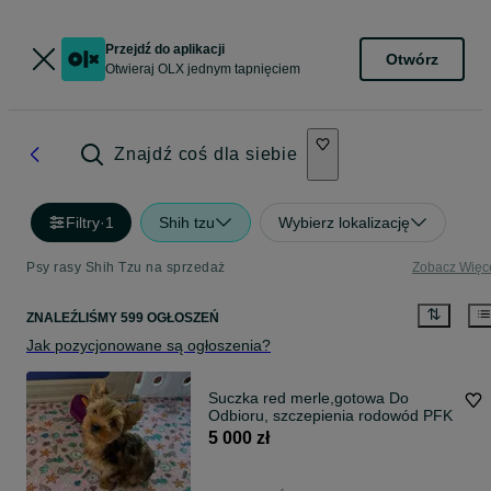
Przejdź do aplikacji
Otwórz
Otwieraj OLX jednym tapnięciem
Znajdź coś dla siebie
Filtry
·
1
Shih tzu
Wybierz lokalizację
Psy rasy Shih Tzu na sprzedaż
Zobacz Więc
ZNALEŹLIŚMY 599 OGŁOSZEŃ
Jak pozycjonowane są ogłoszenia?
Suczka red merle,gotowa Do
Odbioru, szczepienia rodowód PFK
5 000 zł