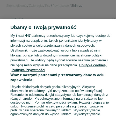
Strona główna
Zwierzęta
Psy
Psy rasowe
Shih tzu
POLSKA
Dbamy o Twoją prywatność
KATEGORIA
My i nasi
447
partnerzy przechowujemy lub uzyskujemy dostęp do
informacji na urządzeniu, takich jak unikalne identyfikatory w
plikach cookie w celu przetwarzania danych osobowych.
Zobacz Więc
Sprzedaż Shih Tzu w Polsce ▶️ Szczenięta i dorosłe psy z rodowodem oraz bez w świetnych cenach ☝ Sprawdź oferty od hodowców lub osób prywatnych na OLX.pl!
Użytkownik może zaakceptować wybory lub zarządzać nimi,
klikając poniżej lub w dowolnym momencie na stronie polityki
Mapa kategorii
prywatności. Te wybory będą sygnalizowane naszym partnerom i
nie będą miały wpływu na dane przeglądania.
Polityka cookies,
Mapa miejscowości
Polityka Prywatności
Mapa ministron
Wraz z naszymi partnerami przetwarzamy dane w celu
zapewnienia:
Popularne wyszukiwania
Użycie dokładnych danych geolokalizacyjnych. Aktywne
skanowanie charakterystyki urządzenia do celów identyfikacji.
Rozumienie odbiorców dzięki statystyce lub kombinacji danych z
różnych źródeł. Przechowywanie informacji na urządzeniu lub
dostęp do nich. Pomiar efektywności reklam. Rozwój i ulepszanie
usług. Tworzenie profili w celu personalizacji treści. Tworzenie
profili w celu spersonalizowanych reklam. Wykorzystywanie
ograniczonych danych do wyboru reklam. Wykorzystywanie