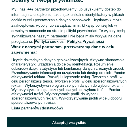
Dbamy o Twoją prywatność
Zobacz Więc
My i nasi
447
partnerzy przechowujemy lub uzyskujemy dostęp do
Sprzedaż owczarków Gorzów Wielkopolski ▶️ Szczenięta i dorosłe psy z rodowodem oraz bez ✅ Niemieckie, belgijskie, podhalańskie i inne ☝ Sprawdź ceny na OLX.pl!
informacji na urządzeniu, takich jak unikalne identyfikatory w plikach
cookie w celu przetwarzania danych osobowych. Użytkownik może
Mapa kategorii
zaakceptować wybory lub zarządzać nimi, klikając poniżej lub w
dowolnym momencie na stronie polityki prywatności. Te wybory będą
Mapa miejscowości
sygnalizowane naszym partnerom i nie będą miały wpływu na dane
Mapa ministron
przeglądania.
Polityka cookies,
Polityka Prywatności
Popularne wyszukiwania
Wraz z naszymi partnerami przetwarzamy dane w celu
zapewnienia:
Użycie dokładnych danych geolokalizacyjnych. Aktywne skanowanie
charakterystyki urządzenia do celów identyfikacji. Rozumienie
odbiorców dzięki statystyce lub kombinacji danych z różnych źródeł.
Przechowywanie informacji na urządzeniu lub dostęp do nich. Pomiar
efektywności reklam. Rozwój i ulepszanie usług. Tworzenie profili w
celu personalizacji treści. Tworzenie profili w celu spersonalizowanych
reklam. Wykorzystywanie ograniczonych danych do wyboru reklam.
Wykorzystywanie ograniczonych danych do wyboru treści. Pomiar
efektywności treści. Wykorzystanie profili do wyboru
spersonalizowanych reklam. Wykorzystywanie profili w celu doboru
spersonalizowanych treści.
Lista partnerów (dostawców)
Akceptuj wszystkie