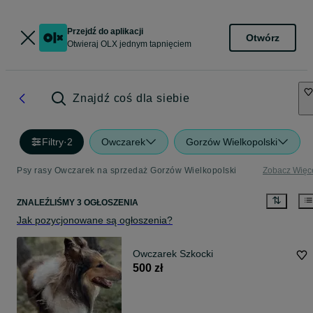
Przejdź do aplikacji
Otwórz
Otwieraj OLX jednym tapnięciem
Znajdź coś dla siebie
Filtry
·
2
Owczarek
Gorzów Wielkopolski
Psy rasy Owczarek na sprzedaż Gorzów Wielkopolski
Zobacz Więc
ZNALEŹLIŚMY 3 OGŁOSZENIA
Jak pozycjonowane są ogłoszenia?
Owczarek Szkocki
500 zł