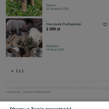
Sulęcin
01 sierpnia 2026
Owczarek Podhalański
2 300 zł
Myślibórz
18 lipca 2026
1
z
1
Strona główna
Zwierzęta
Psy
Psy rasowe
Owczarek
Owczarek - Lubuski
Owczarek - Gorzów Wielkopolski
KATEGORIA