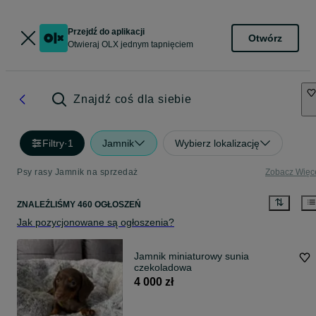
Przejdź do aplikacji
Otwórz
Otwieraj OLX jednym tapnięciem
Znajdź coś dla siebie
Filtry
·
1
Jamnik
Wybierz lokalizację
Psy rasy Jamnik na sprzedaż
Zobacz Więc
ZNALEŹLIŚMY 460 OGŁOSZEŃ
Jak pozycjonowane są ogłoszenia?
Jamnik miniaturowy sunia
czekoladowa
4 000 zł