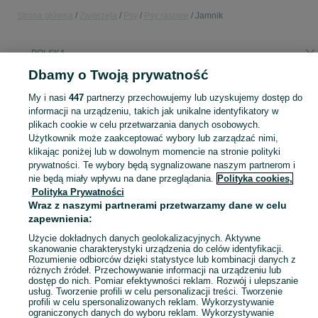
Strona główna
Zwierzęta
Psy
Psy rasowe
Jamnik
POLSKA
Dbamy o Twoją prywatność
KATEGORIA
My i nasi
447
partnerzy przechowujemy lub uzyskujemy dostęp do
informacji na urządzeniu, takich jak unikalne identyfikatory w
plikach cookie w celu przetwarzania danych osobowych.
Zobacz Więc
Sprzedaż jamników w Polsce ▶️ Szczenięta i dorosłe psy z rodowodem oraz bez ✅ Rasy standardowy, miniaturowy i króliczy ☝ Sprawdź ceny na OLX.pl!
Użytkownik może zaakceptować wybory lub zarządzać nimi,
klikając poniżej lub w dowolnym momencie na stronie polityki
Mapa kategorii
prywatności. Te wybory będą sygnalizowane naszym partnerom i
nie będą miały wpływu na dane przeglądania.
Polityka cookies,
Mapa miejscowości
Polityka Prywatności
Mapa ministron
Wraz z naszymi partnerami przetwarzamy dane w celu
zapewnienia:
Popularne wyszukiwania
Użycie dokładnych danych geolokalizacyjnych. Aktywne
skanowanie charakterystyki urządzenia do celów identyfikacji.
Rozumienie odbiorców dzięki statystyce lub kombinacji danych z
różnych źródeł. Przechowywanie informacji na urządzeniu lub
dostęp do nich. Pomiar efektywności reklam. Rozwój i ulepszanie
usług. Tworzenie profili w celu personalizacji treści. Tworzenie
profili w celu spersonalizowanych reklam. Wykorzystywanie
ograniczonych danych do wyboru reklam. Wykorzystywanie