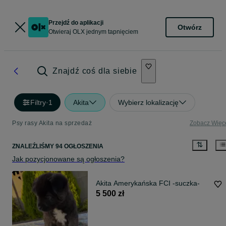
Przejdź do aplikacji
Otwórz
Otwieraj OLX jednym tapnięciem
Znajdź coś dla siebie
Filtry
·
1
Akita
Wybierz lokalizację
Psy rasy Akita na sprzedaż
Zobacz Więc
ZNALEŹLIŚMY 94 OGŁOSZENIA
Jak pozycjonowane są ogłoszenia?
Akita Amerykańska FCI -suczka-
5 500 zł