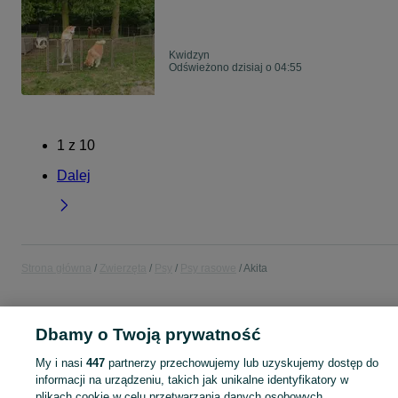
Kwidzyn
Odświeżono dzisiaj o 04:55
1
z
10
Dalej
Strona główna
Zwierzęta
Psy
Psy rasowe
Akita
POLSKA
Dbamy o Twoją prywatność
My i nasi
447
partnerzy przechowujemy lub uzyskujemy dostęp do
KATEGORIA
informacji na urządzeniu, takich jak unikalne identyfikatory w
plikach cookie w celu przetwarzania danych osobowych.