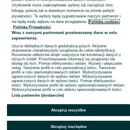
Zobacz Więc
Sprzedaż Akity w Polsce ▶️ Szczenięta i dorosłe psy ras Akita amerykańska i Akita Inu od hodowców oraz osób prywatnych ☝ Sprawdź ceny na OLX.pl!
Użytkownik może zaakceptować wybory lub zarządzać nimi,
klikając poniżej lub w dowolnym momencie na stronie polityki
prywatności. Te wybory będą sygnalizowane naszym partnerom i
Mapa kategorii
nie będą miały wpływu na dane przeglądania.
Polityka cookies,
Mapa miejscowości
Polityka Prywatności
Wraz z naszymi partnerami przetwarzamy dane w celu
Mapa ministron
zapewnienia:
Popularne wyszukiwania
Użycie dokładnych danych geolokalizacyjnych. Aktywne
skanowanie charakterystyki urządzenia do celów identyfikacji.
Rozumienie odbiorców dzięki statystyce lub kombinacji danych z
różnych źródeł. Przechowywanie informacji na urządzeniu lub
dostęp do nich. Pomiar efektywności reklam. Rozwój i ulepszanie
usług. Tworzenie profili w celu personalizacji treści. Tworzenie
profili w celu spersonalizowanych reklam. Wykorzystywanie
ograniczonych danych do wyboru reklam. Wykorzystywanie
ograniczonych danych do wyboru treści. Pomiar efektywności
treści. Wykorzystanie profili do wyboru spersonalizowanych reklam.
Wykorzystywanie profili w celu doboru spersonalizowanych treści.
Lista partnerów (dostawców)
Akceptuj wszystkie
Akceptuj niezbędne