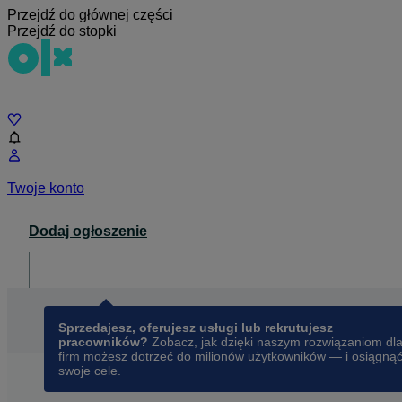
Przejdź do głównej części
Przejdź do stopki
Czat
Twoje konto
Dodaj ogłoszenie
Dla biznesu
opens in a new tab
Sprzedajesz, oferujesz usługi lub rekrutujesz
pracowników?
Zobacz, jak dzięki naszym rozwiązaniom dl
firm możesz dotrzeć do milionów użytkowników — i osiągną
swoje cele.