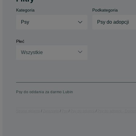
Kategoria
Podkategoria
Psy
Psy do adopcji
Płeć
Wszystkie
Psy do oddania za darmo Lubin
Strona główna
Zwierzęta
Psy
Psy do adopcji
Psy do adopcji - Dolno