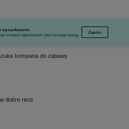
to wyszukiwanie
Zapisz
ać o nowych ogłoszeniach, które do niego pasują.
 szuka kompana do zabawy
w dobre rece