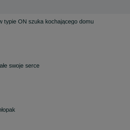
 typie ON szuka kochającego domu
całe swoje serce
hłopak