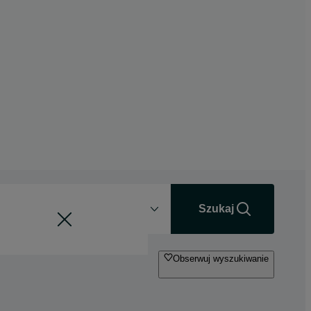
Odległość
+0 km
Szukaj
Obserwuj wyszukiwanie