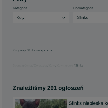
Kategoria
Podkategoria
Koty
Sfinks
Koty rasy Sfinks na sprzedaż
Strona główna
Zwierzęta
Koty
Koty rasowe
Sfinks
Znaleźliśmy 291 ogłoszeń
Sfinks niebieska 