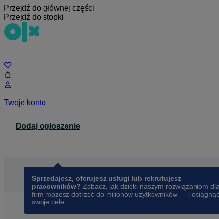
Przejdź do głównej części
Przejdź do stopki
Czat
Twoje konto
Dodaj ogłoszenie
Dla biznesu
opens in a new tab
Sprzedajesz, oferujesz usługi lub rekrutujesz
pracowników?
Zobacz, jak dzięki naszym rozwiązaniom dl
firm możesz dotrzeć do milionów użytkowników — i osiągną
swoje cele.