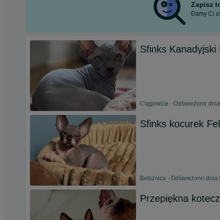
Zapisz 
Damy Ci zn
Sfinks Kanadyjski 
Ciągowice - Odświeżono dnia
Sfinks kocurek Fel
Bełsznica - Odświeżono dnia 
Przepiękna koteczk