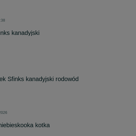
:38
inks kanadyjski
ek Sfinks kanadyjski rodowód
 2026
 niebieskooka kotka