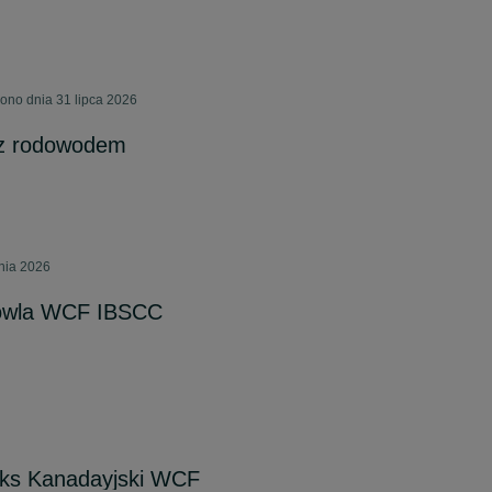
ono dnia 31 lipca 2026
 z rodowodem
pnia 2026
dowla WCF IBSCC
nks Kanadayjski WCF