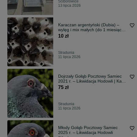
Ściborowice
13 lipca 2026
Karaczan argentyński (Dubia) –
wylęg i mix małych (do 1 miesiąca),
50 sztuk
10 zł
Stradunia
11 lipca 2026
Dojrzały Gołąb Pocztowy Samiec
2021 r. – Likwidacja Hodowli | Karta
Własności
75 zł
Stradunia
11 lipca 2026
Młody Gołąb Pocztowy Samiec
2025 r. – Likwidacja Hodowli