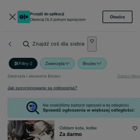
Przejdź do aplikacji
Otwórz
Otwieraj OLX jednym tapnięciem
Znajdź coś dla siebie
Filtry
·
2
Zwierzęta
Brożec
Zwierzęta i akcesoria Brożec
Zobacz Więc
Jak pozycjonowane są ogłoszenia?
Nie znaleźliśmy żadnych ogłoszeń w tej odległości.
Sprawdź ogłoszenia w większej odległości:
Oddam kota, kotke
Za darmo