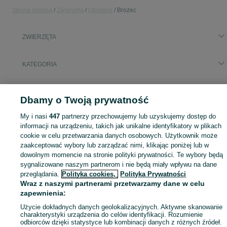
Strona główna
Zwierzęta
Opolskie
Brożec
ZWIERZĘTA
KATEGORIA
Zobacz Więc
Szukasz zwierzaka lub czegoś dla niego? ▶️ Przeglądaj kategorię Zwierzęta na OLX Brożec i znajdź to, czego potrzebujesz w atrakcyjnych cenach!
Dbamy o Twoją prywatność
Mapa kategorii
My i nasi
447
partnerzy przechowujemy lub uzyskujemy dostęp do
informacji na urządzeniu, takich jak unikalne identyfikatory w plikach
Mapa miejscowości
cookie w celu przetwarzania danych osobowych. Użytkownik może
Mapa ministron
zaakceptować wybory lub zarządzać nimi, klikając poniżej lub w
dowolnym momencie na stronie polityki prywatności. Te wybory będą
Popularne wyszukiwania
sygnalizowane naszym partnerom i nie będą miały wpływu na dane
przeglądania.
Polityka cookies,
Polityka Prywatności
Wraz z naszymi partnerami przetwarzamy dane w celu
zapewnienia:
Użycie dokładnych danych geolokalizacyjnych. Aktywne skanowanie
charakterystyki urządzenia do celów identyfikacji. Rozumienie
odbiorców dzięki statystyce lub kombinacji danych z różnych źródeł.