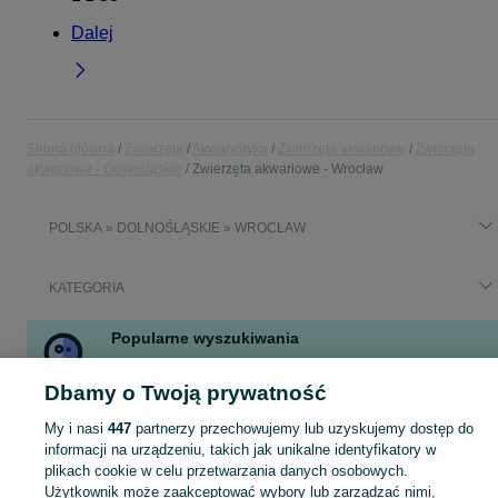
Dalej
Strona główna
Zwierzęta
Akwarystyka
Zwierzęta akwariowe
Zwierzęta
akwariowe - Dolnośląskie
Zwierzęta akwariowe - Wrocław
POLSKA » DOLNOŚLĄSKIE » WROCŁAW
KATEGORIA
Popularne wyszukiwania
krewetki
tubifeks izraelski
malawi
mieczyk
kosiark
Dbamy o Twoją prywatność
bystrzyk
pielęgnica borelli
krewetki blue velvet
My i nasi
447
partnerzy przechowujemy lub uzyskujemy dostęp do
Zobacz Więcej
informacji na urządzeniu, takich jak unikalne identyfikatory w
plikach cookie w celu przetwarzania danych osobowych.
Zobacz Więc
Sprzedaż zwierząt akwariowych Wrocław ▶️ Rybki ozdobne, krewetki i ślimaki itd. ☝ Sprawdź aktualne oferty hodowców w atrakcyjnych cenach na OLX.pl!
Użytkownik może zaakceptować wybory lub zarządzać nimi,