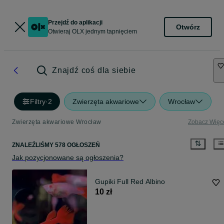
Przejdź do aplikacji
Otwórz
Otwieraj OLX jednym tapnięciem
Znajdź coś dla siebie
Filtry
·
2
Zwierzęta akwariowe
Wrocław
Zwierzęta akwariowe Wrocław
Zobacz Więc
ZNALEŹLIŚMY 578 OGŁOSZEŃ
Jak pozycjonowane są ogłoszenia?
Gupiki Full Red Albino
10 zł