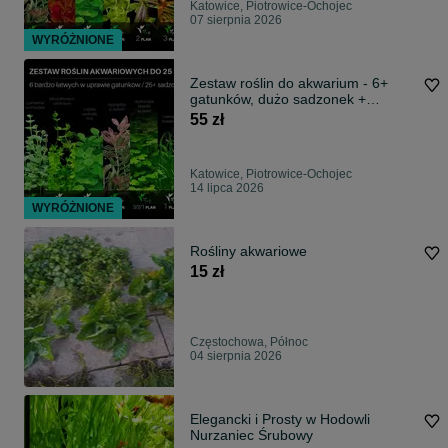
Katowice, Piotrowice-Ochojec
07 sierpnia 2026
WYRÓŻNIONE
Zestaw roślin do akwarium - 6+
gatunków, dużo sadzonek +
GRATIS
55 zł
Katowice, Piotrowice-Ochojec
14 lipca 2026
WYRÓŻNIONE
Rośliny akwariowe
15 zł
Częstochowa, Północ
04 sierpnia 2026
Elegancki i Prosty w Hodowli
Nurzaniec Śrubowy