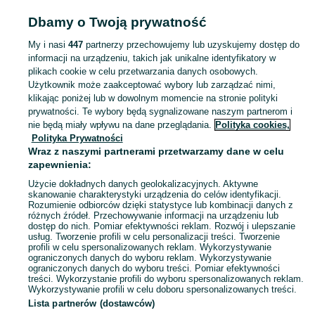
Popularne wyszukiwania
Dbamy o Twoją prywatność
echinodorus
anubias nana
hygrophila polysperma
My i nasi
447
partnerzy przechowujemy lub uzyskujemy dostęp do
informacji na urządzeniu, takich jak unikalne identyfikatory w
plikach cookie w celu przetwarzania danych osobowych.
Zobacz Więc
Sprzedaż żywych roślin w akwarium Śląskie ▶️ Mchy, anubiasy, kryptokoryny, sadzonki ✅ Szeroki wybór w świetnych cenach ☝ Sprawdź oferty na OLX.pl!
Użytkownik może zaakceptować wybory lub zarządzać nimi,
klikając poniżej lub w dowolnym momencie na stronie polityki
prywatności. Te wybory będą sygnalizowane naszym partnerom i
Mapa kategorii
nie będą miały wpływu na dane przeglądania.
Polityka cookies,
Mapa miejscowości
Polityka Prywatności
Mapa ministron
Wraz z naszymi partnerami przetwarzamy dane w celu
zapewnienia:
Popularne wyszukiwania
Użycie dokładnych danych geolokalizacyjnych. Aktywne
skanowanie charakterystyki urządzenia do celów identyfikacji.
Rozumienie odbiorców dzięki statystyce lub kombinacji danych z
różnych źródeł. Przechowywanie informacji na urządzeniu lub
dostęp do nich. Pomiar efektywności reklam. Rozwój i ulepszanie
usług. Tworzenie profili w celu personalizacji treści. Tworzenie
profili w celu spersonalizowanych reklam. Wykorzystywanie
ograniczonych danych do wyboru reklam. Wykorzystywanie
ograniczonych danych do wyboru treści. Pomiar efektywności
treści. Wykorzystanie profili do wyboru spersonalizowanych reklam.
Wykorzystywanie profili w celu doboru spersonalizowanych treści.
Lista partnerów (dostawców)