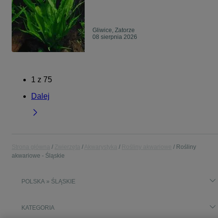
Gliwice, Zatorze
08 sierpnia 2026
1
z
75
Dalej
Strona główna
Zwierzęta
Akwarystyka
Rośliny akwariowe
Rośliny
akwariowe - Śląskie
POLSKA » ŚLĄSKIE
KATEGORIA