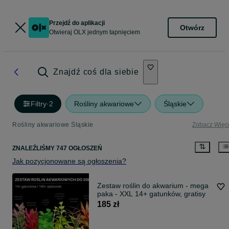
Przejdź do aplikacji
Otwórz
Otwieraj OLX jednym tapnięciem
Znajdź coś dla siebie
Filtry
·
2
Rośliny akwariowe
Śląskie
Rośliny akwariowe Śląskie
Zobacz Więc
ZNALEŹLIŚMY 747 OGŁOSZEŃ
Jak pozycjonowane są ogłoszenia?
Zestaw roślin do akwarium - mega
paka - XXL 14+ gatunków, gratisy
185 zł