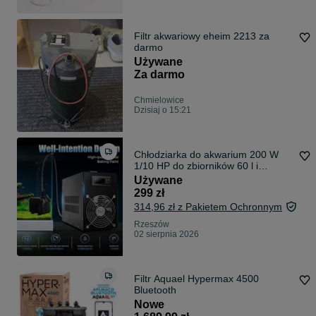
Filtr akwariowy eheim 2213 za
darmo
Używane
Za darmo
Chmielowice
Dzisiaj o 15:21
Chłodziarka do akwarium 200 W
1/10 HP do zbiorników 60 l i
hydroponiki
Używane
299 zł
314,96 zł z Pakietem Ochronnym
Rzeszów
02 sierpnia 2026
Filtr Aquael Hypermax 4500
Bluetooth
Nowe