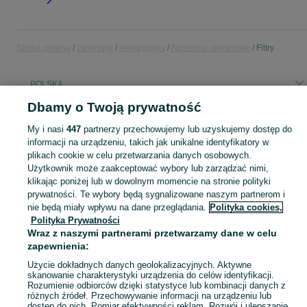
Strona główna
Zwierzęta
Akwarystyka
Akcesoria akwariowe
Filtry
POLSKA
Dbamy o Twoją prywatność
KATEGORIA
My i nasi
447
partnerzy przechowujemy lub uzyskujemy dostęp do
informacji na urządzeniu, takich jak unikalne identyfikatory w
Zobacz Więc
plikach cookie w celu przetwarzania danych osobowych.
Sprzedaż filtrów akwariowych w Polsce ▶️ Wewnętrzne, zewnętrzne, kaskadowe, wkłady ✅ Nowe i używane w atrakcyjnych cenach ☝ Sprawdź ogłoszenia na OLX.pl!
Użytkownik może zaakceptować wybory lub zarządzać nimi,
klikając poniżej lub w dowolnym momencie na stronie polityki
Mapa kategorii
prywatności. Te wybory będą sygnalizowane naszym partnerom i
nie będą miały wpływu na dane przeglądania.
Polityka cookies,
Mapa miejscowości
Polityka Prywatności
Mapa ministron
Wraz z naszymi partnerami przetwarzamy dane w celu
Popularne wyszukiwania
zapewnienia:
Użycie dokładnych danych geolokalizacyjnych. Aktywne
skanowanie charakterystyki urządzenia do celów identyfikacji.
Rozumienie odbiorców dzięki statystyce lub kombinacji danych z
różnych źródeł. Przechowywanie informacji na urządzeniu lub
dostęp do nich. Pomiar efektywności reklam. Rozwój i ulepszanie