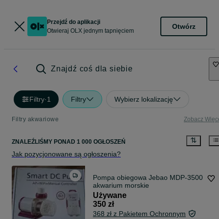
Przejdź do aplikacji
Otwórz
Otwieraj OLX jednym tapnięciem
Znajdź coś dla siebie
Filtry
·
1
Filtry
Wybierz lokalizację
Filtry akwariowe
Zobacz Więc
ZNALEŹLIŚMY
PONAD
1 000 OGŁOSZEŃ
Jak pozycjonowane są ogłoszenia?
Pompa obiegowa Jebao MDP-3500
akwarium morskie
Używane
350 zł
368 zł z Pakietem Ochronnym