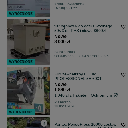
Klwatka Szlachecka
Dzisiaj o 21:55
WYRÓŻNIONE
filtr bębnowy do oczka wodnego
50м3 do RAS i stawu 8600zl
Nowe
8 000 zł
Bielsko-Biała
Odświeżono dnia 04 sierpnia 2026
WYRÓŻNIONE
Filtr zewnętrzny EHEIM
Dostawa gratis
PROFESSIONEL 5E 600T
Nowe
1 890 zł
1 940 zł z Pakietem Ochronnym
Piaseczno
28 lipca 2026
WYRÓŻNIONE
Pontec PondoPress 10000 zestaw: