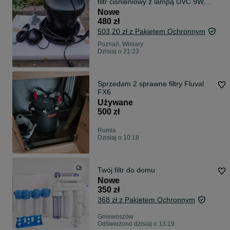
filtr ciśnieniowy z lampą UVC 9W,
pompa 2500l/h
Nowe
480 zł
503,20 zł z Pakietem Ochronnym
Poznań, Winiary
Dzisiaj o 21:23
Sprzedam 2 sprawne filtry Fluval
FX6
Używane
500 zł
Rumia
Dzisiaj o 10:18
Twój filtr do domu
Nowe
350 zł
368 zł z Pakietem Ochronnym
Gniewoszów
Odświeżono dzisiaj o 13:19