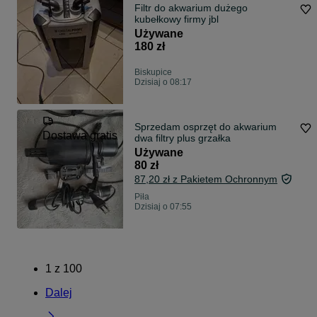
Filtr do akwarium dużego
kubełkowy firmy jbl
Używane
180 zł
Biskupice
Dzisiaj o 08:17
Sprzedam osprzęt do akwarium
Dostawa gratis
dwa filtry plus grzałka
Używane
80 zł
87,20 zł z Pakietem Ochronnym
Piła
Dzisiaj o 07:55
1
z
100
Dalej