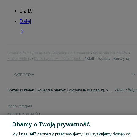
1
z
19
Dalej
Strona główna
Zwierzęta
Akcesoria dla zwierząt
Akcesoria dla ptaków
Klatki i woliery
Klatki i woliery - Podkarpackie
Klatki i woliery - Korczyna
KATEGORIA
Zobacz Więc
Sprzedaż klatek i wolier dla ptaków Korczyna ▶️ dla papug, przepiórek, gołębi, koszatniczki itd. ☝ Sprawdź nowe i używane w świetnych cenach na OLX.pl!
Mapa kategorii
Mapa miejscowości
Mapa ministron
Dbamy o Twoją prywatność
Popularne wyszukiwania
My i nasi
447
partnerzy przechowujemy lub uzyskujemy dostęp do