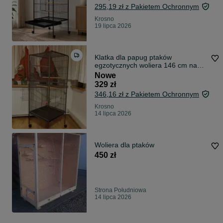
Klatka dla Ptaków
295,19 zł z Pakietem Ochronnym
Krosno
19 lipca 2026
Klatka dla papug ptaków
egzotycznych woliera 146 cm na
kółkach Nowa
Nowe
329 zł
346,16 zł z Pakietem Ochronnym
Krosno
14 lipca 2026
Woliera dla ptaków
450 zł
Strona Południowa
14 lipca 2026