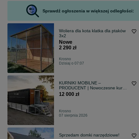
Sprawdź ogłoszenia w większej odległości:
Woliera dla kota klatka dla ptaków
3x2
Nowe
2 290 zł
Krosno
Dzisiaj o 07:07
KURNIKI MOBILNE –
PRODUCENT | Nowoczesne kurniki
na kołach
12 000 zł
Krosno
07 sierpnia 2026
Sprzedam domki narzędziowe!