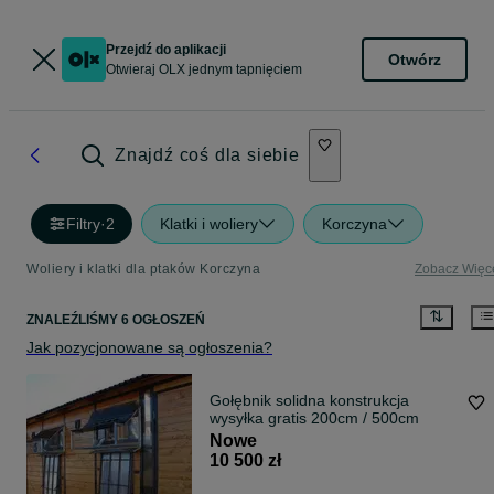
Przejdź do aplikacji
Otwórz
Otwieraj OLX jednym tapnięciem
Znajdź coś dla siebie
Filtry
·
2
Klatki i woliery
Korczyna
Woliery i klatki dla ptaków Korczyna
Zobacz Więc
ZNALEŹLIŚMY 6 OGŁOSZEŃ
Jak pozycjonowane są ogłoszenia?
Gołębnik solidna konstrukcja
wysyłka gratis 200cm / 500cm
Nowe
10 500 zł