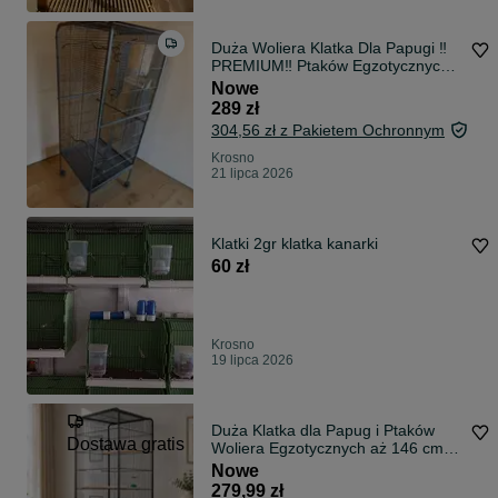
Duża Woliera Klatka Dla Papugi ‼️
PREMIUM‼️ Ptaków Egzotycznych
Z Wyposażeniem
Nowe
289 zł
304,56 zł z Pakietem Ochronnym
Krosno
21 lipca 2026
Klatki 2gr klatka kanarki
60 zł
Krosno
19 lipca 2026
Duża Klatka dla Papug i Ptaków
Dostawa gratis
Woliera Egzotycznych aż 146 cm
na Kółkach Klatka dla Papużek
Nowe
Falistych dla Nimfy Kanarka Duża
279,99 zł