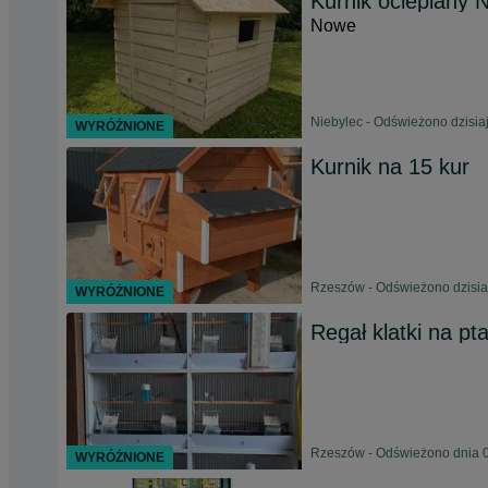
Kurnik ocieplany 
Nowe
Niebylec - Odświeżono dzisia
WYRÓŻNIONE
Kurnik na 15 kur
Rzeszów - Odświeżono dzisia
WYRÓŻNIONE
Regał klatki na pta
Rzeszów - Odświeżono dnia 0
WYRÓŻNIONE