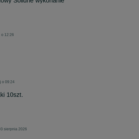
Nowy Solidne wykonanie
j o 12:26
j o 09:24
ki 10szt.
3 sierpnia 2026