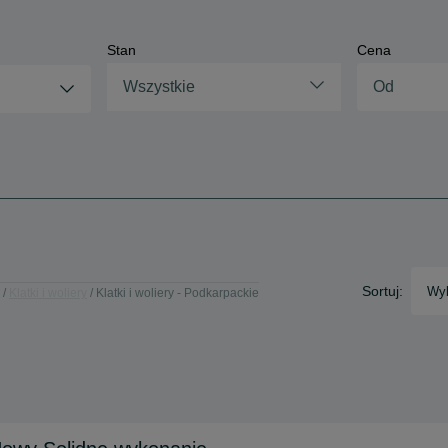
Stan
Cena
Wszystkie
Sortuj:
Wyb
Klatki i woliery
Klatki i woliery - Podkarpackie