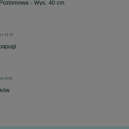
4 Poziomowa - Wys. 40 cm
 o 11:16
/papugi
nia 2026
aków