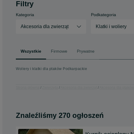
Filtry
Kategoria
Podkategoria
Akcesoria dla zwierząt
Klatki i woliery
Wszystkie
Firmowe
Prywatne
Woliery i klatki dla ptaków Podkarpackie
Strona główna
Zwierzęta
Akcesoria dla zwierząt
Akcesoria dla ptaków
Znaleźliśmy 270 ogłoszeń