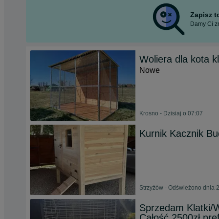
Zapisz 
Damy Ci zn
Woliera dla kota k
Nowe
Krosno - Dzisiaj o 07:07
Kurnik Kacznik B
Strzyżów - Odświeżono dnia 2
Sprzedam Klatki/W
Całość 2500zł pre