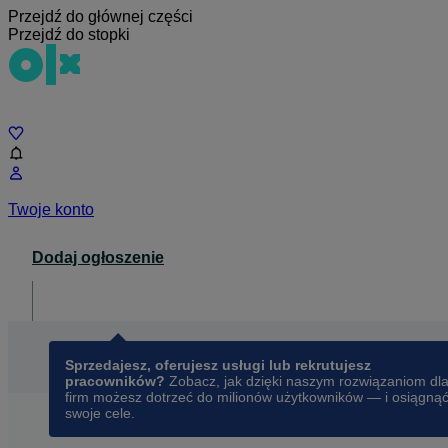
Przejdź do głównej części
Przejdź do stopki
Czat
Twoje konto
Dodaj ogłoszenie
Dla biznesu
opens in a new tab
Sprzedajesz, oferujesz usługi lub rekrutujesz
pracowników?
Zobacz, jak dzięki naszym rozwiązaniom dl
firm możesz dotrzeć do milionów użytkowników — i osiągną
swoje cele.