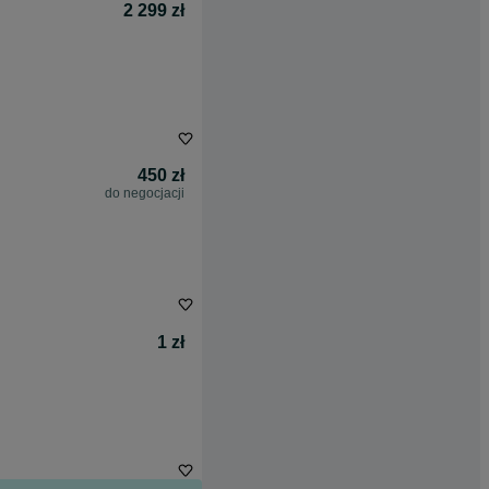
2 299 zł
450 zł
do negocjacji
1 zł