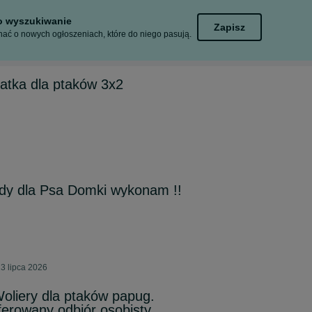
to wyszukiwanie
Zapisz
ać o nowych ogłoszeniach, które do niego pasują.
latka dla ptaków 3x2
udy dla Psa Domki wykonam !!
3 lipca 2026
oliery dla ptaków papug.
ferowany odbiór osobisty.