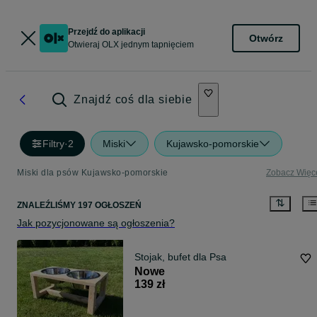
Przejdź do aplikacji
Otwórz
Otwieraj OLX jednym tapnięciem
Znajdź coś dla siebie
Filtry
·
2
Miski
Kujawsko-pomorskie
Miski dla psów Kujawsko-pomorskie
Zobacz Więc
ZNALEŹLIŚMY 197 OGŁOSZEŃ
Jak pozycjonowane są ogłoszenia?
Stojak, bufet dla Psa
Nowe
139 zł