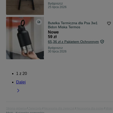
Bydgoszcz
25 lipca 2026
Butelka Termiczna dla Psa 3w1
Bidon Miska Termos
Nowe
59 zł
65,36 zł z Pakietem Ochronnym
Bydgoszcz
30 lipca 2026
1
z
20
Dalej
Strona główna
Zwierzęta
Akcesoria dla zwierząt
Akcesoria dla psów
Miski