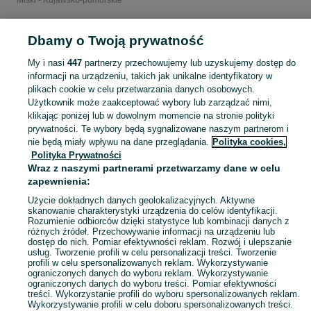
Miski - Kujawsko-pomorskie
POLSKA » KUJAWSKO-POMORSKIE
Dbamy o Twoją prywatność
My i nasi
447
partnerzy przechowujemy lub uzyskujemy dostęp do
KATEGORIA
informacji na urządzeniu, takich jak unikalne identyfikatory w
plikach cookie w celu przetwarzania danych osobowych.
Użytkownik może zaakceptować wybory lub zarządzać nimi,
Zobacz Więc
Sprzedaż misek dla psów Kujawsko-pomorskie ▶️ ceramiczne, metalowe, spowalniające jedzenie i inne ✅ Nowe i używane w świetnych cenach ☝ Znajdź oferty na OLX.pl!
klikając poniżej lub w dowolnym momencie na stronie polityki
prywatności. Te wybory będą sygnalizowane naszym partnerom i
nie będą miały wpływu na dane przeglądania.
Polityka cookies,
Mapa kategorii
Polityka Prywatności
Mapa miejscowości
Wraz z naszymi partnerami przetwarzamy dane w celu
zapewnienia:
Mapa ministron
Popularne wyszukiwania
Użycie dokładnych danych geolokalizacyjnych. Aktywne
skanowanie charakterystyki urządzenia do celów identyfikacji.
Rozumienie odbiorców dzięki statystyce lub kombinacji danych z
różnych źródeł. Przechowywanie informacji na urządzeniu lub
dostęp do nich. Pomiar efektywności reklam. Rozwój i ulepszanie
usług. Tworzenie profili w celu personalizacji treści. Tworzenie
profili w celu spersonalizowanych reklam. Wykorzystywanie
ograniczonych danych do wyboru reklam. Wykorzystywanie
ograniczonych danych do wyboru treści. Pomiar efektywności
treści. Wykorzystanie profili do wyboru spersonalizowanych reklam.
Wykorzystywanie profili w celu doboru spersonalizowanych treści.