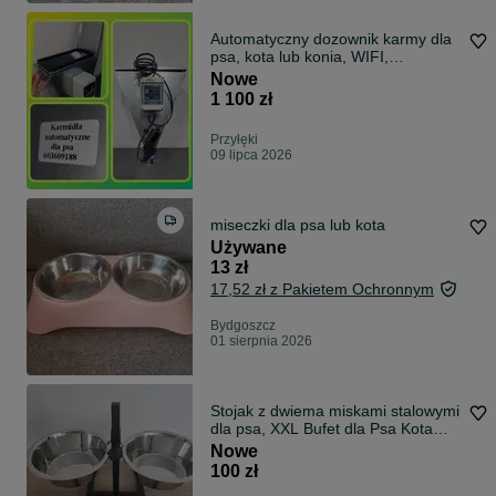
Automatyczny dozownik karmy dla
psa, kota lub konia, WIFI,
harmonogram
Nowe
1 100 zł
Przyłęki
09 lipca 2026
miseczki dla psa lub kota
Używane
13 zł
17,52 zł z Pakietem Ochronnym
Bydgoszcz
01 sierpnia 2026
Stojak z dwiema miskami stalowymi
dla psa, XXL Bufet dla Psa Kota
Psów
Nowe
100 zł