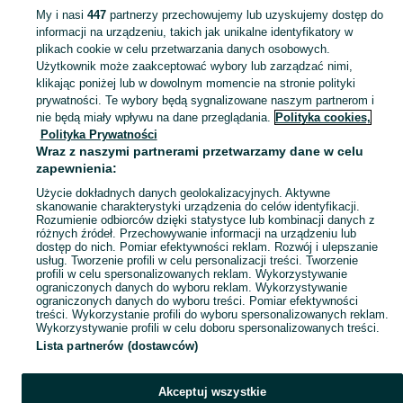
My i nasi
447
partnerzy przechowujemy lub uzyskujemy dostęp do
informacji na urządzeniu, takich jak unikalne identyfikatory w
KATEGORIA
plikach cookie w celu przetwarzania danych osobowych.
Użytkownik może zaakceptować wybory lub zarządzać nimi,
Zobacz Więc
Sprzedaż kojców i klatek dla dużych i małych psów Sieradz ▶️ Różne kolory i materiały ✅ Nowe i używane w atrakcyjnych cenach ☝ Sprawdź na OLX.pl!
klikając poniżej lub w dowolnym momencie na stronie polityki
prywatności. Te wybory będą sygnalizowane naszym partnerom i
nie będą miały wpływu na dane przeglądania.
Polityka cookies,
Mapa kategorii
Polityka Prywatności
Mapa miejscowości
Wraz z naszymi partnerami przetwarzamy dane w celu
zapewnienia:
Mapa ministron
Użycie dokładnych danych geolokalizacyjnych. Aktywne
Popularne wyszukiwania
skanowanie charakterystyki urządzenia do celów identyfikacji.
Rozumienie odbiorców dzięki statystyce lub kombinacji danych z
różnych źródeł. Przechowywanie informacji na urządzeniu lub
dostęp do nich. Pomiar efektywności reklam. Rozwój i ulepszanie
usług. Tworzenie profili w celu personalizacji treści. Tworzenie
profili w celu spersonalizowanych reklam. Wykorzystywanie
ograniczonych danych do wyboru reklam. Wykorzystywanie
ograniczonych danych do wyboru treści. Pomiar efektywności
treści. Wykorzystanie profili do wyboru spersonalizowanych reklam.
Wykorzystywanie profili w celu doboru spersonalizowanych treści.
Lista partnerów (dostawców)
Akceptuj wszystkie