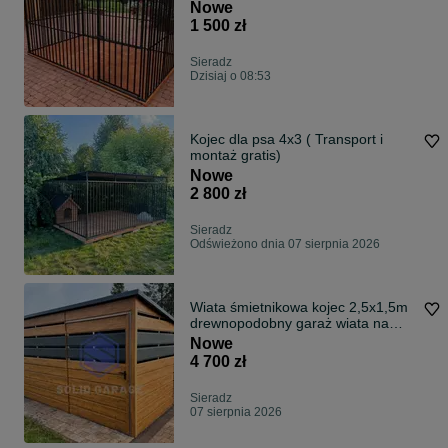
Nowe
1 500 zł
Sieradz
Dzisiaj o 08:53
Kojec dla psa 4x3 ( Transport i
montaż gratis)
Nowe
2 800 zł
Sieradz
Odświeżono dnia 07 sierpnia 2026
Wiata śmietnikowa kojec 2,5x1,5m
drewnopodobny garaż wiata na
wymiar
Nowe
4 700 zł
Sieradz
07 sierpnia 2026