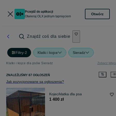
Przejdź do aplikacji
Otwórz
Otwieraj OLX jednym tapnięciem
Znajdź coś dla siebie
Filtry
·
2
Klatki i kojce
Sieradz
Klatki i kojce dla psów Sieradz
Zobacz Więc
ZNALEŹLIŚMY 87 OGŁOSZEŃ
Jak pozycjonowane są ogłoszenia?
Kojec/klatka dla psa
1 400 zł