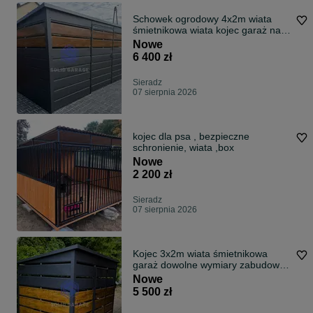
Schowek ogrodowy 4x2m wiata
śmietnikowa wiata kojec garaż na
wymiar
Nowe
6 400 zł
Sieradz
07 sierpnia 2026
kojec dla psa , bezpieczne
schronienie, wiata ,box
Nowe
2 200 zł
Sieradz
07 sierpnia 2026
Kojec 3x2m wiata śmietnikowa
garaż dowolne wymiary zabudowa
śmietników dostawa montaż
Nowe
5 500 zł