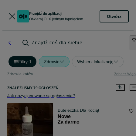
Przejdź do aplikacji
Otwórz
Otwieraj OLX jednym tapnięciem
Znajdź coś dla siebie
Filtry
·
1
Zdrowie
Wybierz lokalizację
Zdrowie kotów
Zobacz Więc
ZNALEŹLIŚMY 79 OGŁOSZEŃ
Jak pozycjonowane są ogłoszenia?
Buteleczka Dla Kociąt
Nowe
Za darmo