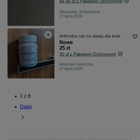
66,40 zł z Pakietem Ochronnym
Warszawa, Śródmieście
27 lipca 2026
Arthrofos cat na stawy dla kota
Nowe
25 zł
30 zł z Pakietem Ochronnym
Wrocław, Fabryczna
27 lipca 2026
1
z
8
Dalej
Strona główna
Zwierzęta
Akcesoria dla zwierząt
Akcesoria dla kotów