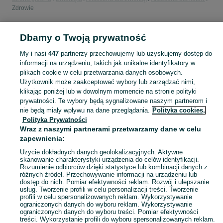
Zdrowie
POLSKA
Dbamy o Twoją prywatność
My i nasi
447
partnerzy przechowujemy lub uzyskujemy dostęp do
KATEGORIA
informacji na urządzeniu, takich jak unikalne identyfikatory w
plikach cookie w celu przetwarzania danych osobowych.
Użytkownik może zaakceptować wybory lub zarządzać nimi,
Zobacz Więc
Sprzedaż preparatów dla kotów w Polsce ▶️ Suplementy, witaminy, pasty, leki i inne preparaty w atrakcyjnych cenach ☝ Sprawdź ogłoszenia i kup na OLX.pl!
klikając poniżej lub w dowolnym momencie na stronie polityki
prywatności. Te wybory będą sygnalizowane naszym partnerom i
nie będą miały wpływu na dane przeglądania.
Polityka cookies,
Mapa kategorii
Polityka Prywatności
Mapa miejscowości
Wraz z naszymi partnerami przetwarzamy dane w celu
zapewnienia:
Mapa ministron
Popularne wyszukiwania
Użycie dokładnych danych geolokalizacyjnych. Aktywne
skanowanie charakterystyki urządzenia do celów identyfikacji.
Rozumienie odbiorców dzięki statystyce lub kombinacji danych z
różnych źródeł. Przechowywanie informacji na urządzeniu lub
dostęp do nich. Pomiar efektywności reklam. Rozwój i ulepszanie
usług. Tworzenie profili w celu personalizacji treści. Tworzenie
profili w celu spersonalizowanych reklam. Wykorzystywanie
ograniczonych danych do wyboru reklam. Wykorzystywanie
ograniczonych danych do wyboru treści. Pomiar efektywności
treści. Wykorzystanie profili do wyboru spersonalizowanych reklam.