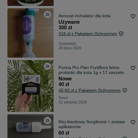
Aerocat inchalator dla kota
Używane
300 zł
316 zł z Pakietem Ochronnym
Szamotuły
26 lipca 2026
Purina Pro Plan Fortiflora feline
probiotic dla kota 1g x 17 saszetek
proszek
Nowe
40 zł
45,60 zł z Pakietem Ochronnym
Toruń
02 sierpnia 2026
Klej tkankowy Surgibond + zestaw
aplikatorów
60 zł