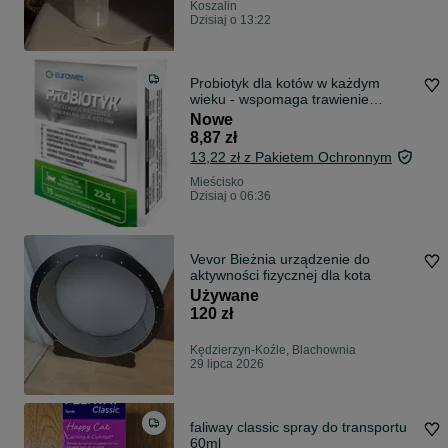
Koszalin
Dzisiaj o 13:22
Probiotyk dla kotów w każdym
wieku - wspomaga trawienie
Eurowet 1,5g
Nowe
8,87 zł
13,22 zł z Pakietem Ochronnym
Mieścisko
Dzisiaj o 06:36
Vevor Bieżnia urządzenie do
aktywności fizycznej dla kota
Używane
120 zł
Kędzierzyn-Koźle, Blachownia
29 lipca 2026
faliway classic spray do transportu
60ml