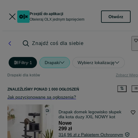
Przejdź do aplikacji
Otwórz
Otwieraj OLX jednym tapnięciem
Znajdź coś dla siebie
Filtry
·
1
Drapaki
Wybierz lokalizację
Drapaki dla kotów
Zobacz Więc
ZNALEŹLIŚMY
PONAD
1 000 OGŁOSZEŃ
Jak pozycjonowane są ogłoszenia?
Drapak domek legowisko słupek
dla kota duzy XXL NOWY kot
Nowe
299 zł
314,96 zł z Pakietem Ochronnym