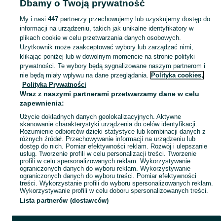
Dbamy o Twoją prywatność
KATEGORIA
My i nasi
447
partnerzy przechowujemy lub uzyskujemy dostęp do
informacji na urządzeniu, takich jak unikalne identyfikatory w
plikach cookie w celu przetwarzania danych osobowych.
Zobacz Więc
Sprzedaż drapaków dla kotów w Polsce ▶️ Nowe i używane w atrakcyjnych cenach ☝ Znajdź drapaki do sufitu, ścienne, pionowe słupki oraz maty na OLX.pl!
Użytkownik może zaakceptować wybory lub zarządzać nimi,
klikając poniżej lub w dowolnym momencie na stronie polityki
prywatności. Te wybory będą sygnalizowane naszym partnerom i
Mapa kategorii
nie będą miały wpływu na dane przeglądania.
Polityka cookies,
Mapa miejscowości
Polityka Prywatności
Wraz z naszymi partnerami przetwarzamy dane w celu
Mapa ministron
zapewnienia:
Popularne wyszukiwania
Użycie dokładnych danych geolokalizacyjnych. Aktywne
skanowanie charakterystyki urządzenia do celów identyfikacji.
Rozumienie odbiorców dzięki statystyce lub kombinacji danych z
różnych źródeł. Przechowywanie informacji na urządzeniu lub
dostęp do nich. Pomiar efektywności reklam. Rozwój i ulepszanie
usług. Tworzenie profili w celu personalizacji treści. Tworzenie
profili w celu spersonalizowanych reklam. Wykorzystywanie
ograniczonych danych do wyboru reklam. Wykorzystywanie
ograniczonych danych do wyboru treści. Pomiar efektywności
treści. Wykorzystanie profili do wyboru spersonalizowanych reklam.
Wykorzystywanie profili w celu doboru spersonalizowanych treści.
Lista partnerów (dostawców)