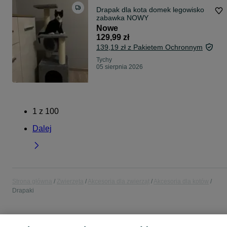
Drapak dla kota domek legowisko
zabawka NOWY
Nowe
129,99 zł
139,19 zł z Pakietem Ochronnym
Tychy
05 sierpnia 2026
1
z
100
Dalej
Strona główna
Zwierzęta
Akcesoria dla zwierząt
Akcesoria dla kotów
Drapaki
POLSKA