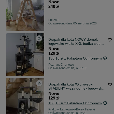
Nowe
240 zł
Leszno
Odświeżono dnia 05 sierpnia 2026
Drapak dla kota NOWY domek
legowisko wieża XXL budka słupek
stabilny
Nowe
129 zł
138,16 zł z Pakietem Ochronnym
Poznań, Chartowo
Odświeżono dzisiaj o 05:18
Drapak dla kota XXL wysoki
STABILNY wieża domek legowisko
zabawka NOWY
Nowe
129 zł
138,16 zł z Pakietem Ochronnym
Kraków, Łagiewniki-Borek Fałęcki
Odświeżono dzisiaj o 05:20