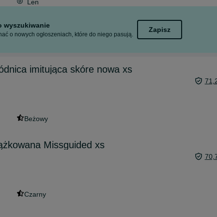
Len
to wyszukiwanie
Zapisz
ać o nowych ogłoszeniach, które do niego pasują.
dnica imitująca skóre nowa xs
71,
Beżowy
ążkowana Missguided xs
70,
Czarny