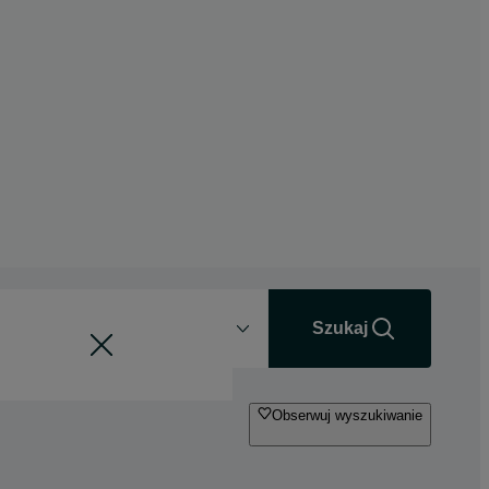
Odległość
+0 km
Szukaj
Obserwuj wyszukiwanie