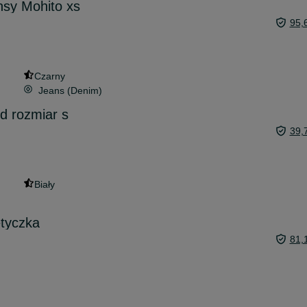
nsy Mohito xs
95,
Czarny
Jeans (Denim)
d rozmiar s
39,
Biały
tyczka
81,