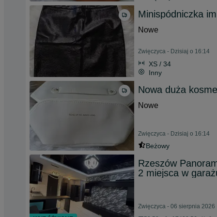
Minispódniczka im
Nowe
Zwięczyca - Dzisiaj o 16:14
XS / 34
Inny
Nowa duża kosme
Nowe
Zwięczyca - Dzisiaj o 16:14
Beżowy
Rzeszów Panorama 
2 miejsca w gara
Zwięczyca - 06 sierpnia 2026