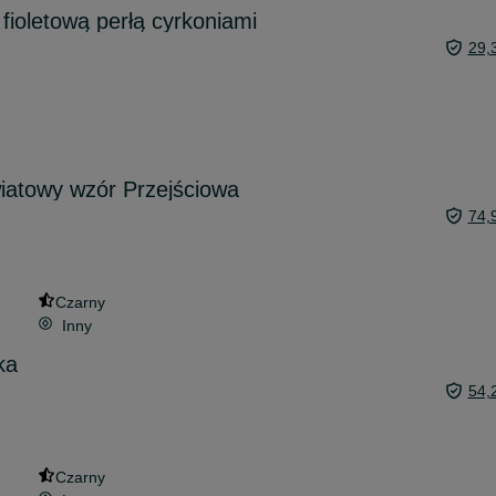
 fioletową perłą cyrkoniami
29,
iatowy wzór Przejściowa
74,
Czarny
Inny
ka
54,
Czarny