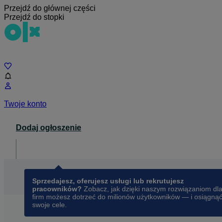
Przejdź do głównej części
Przejdź do stopki
Czat
Twoje konto
Dodaj ogłoszenie
Dla biznesu
opens in a new tab
Sprzedajesz, oferujesz usługi lub rekrutujesz
pracowników?
Zobacz, jak dzięki naszym rozwiązaniom dl
firm możesz dotrzeć do milionów użytkowników — i osiągną
swoje cele.