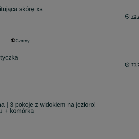
itująca skórę xs
70,
Czarny
tyczka
70,
| 3 pokoje z widokiem na jezioro!
żu + komórka