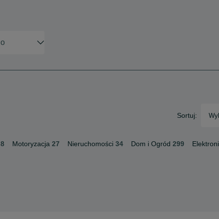
Sortuj:
Wyb
8
Motoryzacja
27
Nieruchomości
34
Dom i Ogród
299
Elektron