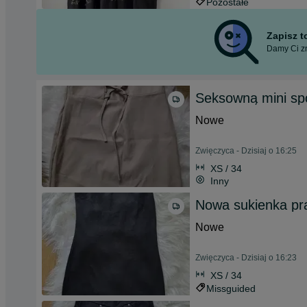
Pozostałe
Zapisz 
Damy Ci zn
Seksowną mini spó
Nowe
Zwięczyca - Dzisiaj o 16:25
XS / 34
Inny
Nowa sukienka pr
Nowe
Zwięczyca - Dzisiaj o 16:23
XS / 34
Missguided