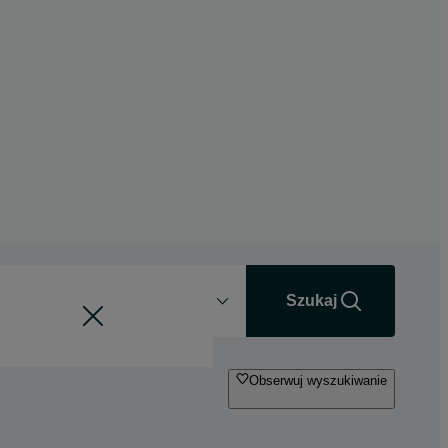
Odległość
+0 km
Szukaj
Obserwuj wyszukiwanie