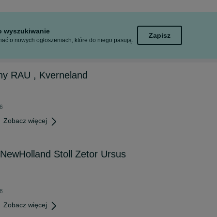
to wyszukiwanie
Zapisz
ać o nowych ogłoszeniach, które do niego pasują.
y RAU , Kverneland
26
Zobacz więcej
 NewHolland Stoll Zetor Ursus
26
Zobacz więcej