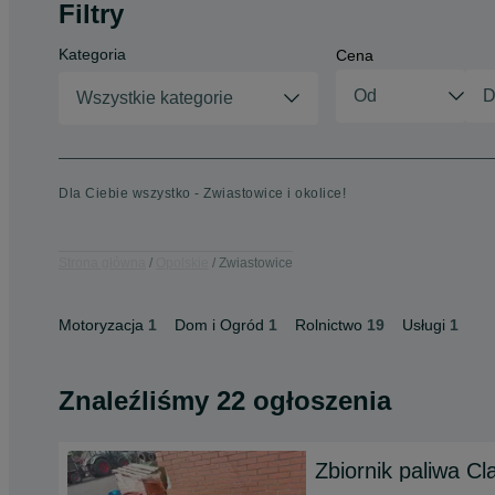
Filtry
Kategoria
Cena
Wszystkie kategorie
Dla Ciebie wszystko - Zwiastowice i okolice!
Strona główna
Opolskie
Zwiastowice
Motoryzacja
1
Dom i Ogród
1
Rolnictwo
19
Usługi
1
Znaleźliśmy 22 ogłoszenia
Zbiornik paliwa C