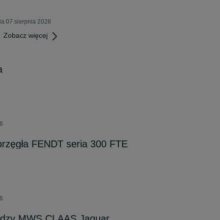
a 07 sierpnia 2026
Zobacz więcej
a
26
rzęgła FENDT seria 300 FTE
26
rydzy MWS CLAAS Jaguar