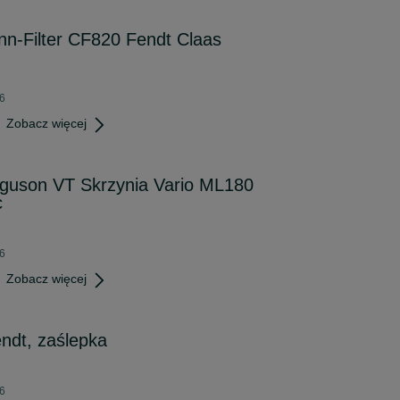
ann-Filter CF820 Fendt Claas
26
Zobacz więcej
guson VT Skrzynia Vario ML180
c
26
Zobacz więcej
endt, zaślepka
26