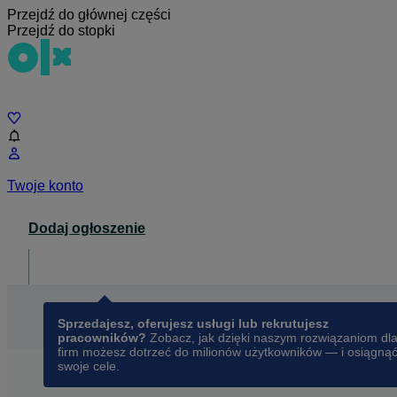
Przejdź do głównej części
Przejdź do stopki
Czat
Twoje konto
Dodaj ogłoszenie
Dla biznesu
opens in a new tab
Sprzedajesz, oferujesz usługi lub rekrutujesz
pracowników?
Zobacz, jak dzięki naszym rozwiązaniom dl
firm możesz dotrzeć do milionów użytkowników — i osiągną
swoje cele.