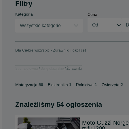
Filtry
Kategoria
Cena
Wszystkie kategorie
Dla Ciebie wszystko - Żurawniki i okolice!
Strona główna
Świętokrzyskie
Żurawniki
Motoryzacja
50
Elektronika
1
Rolnictwo
1
Zwierzęta
2
Znaleźliśmy 54 ogłoszenia
Moto Guzzi Norge
rt fjr1300