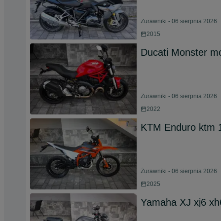
Żurawniki - 06 sierpnia 2026
2015
Ducati Monster mo
Żurawniki - 06 sierpnia 2026
2022
KTM Enduro ktm 1
Żurawniki - 06 sierpnia 2026
2025
Yamaha XJ xj6 xh6n