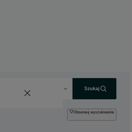
Odległość
+0 km
Szukaj
Obserwuj wyszukiwanie