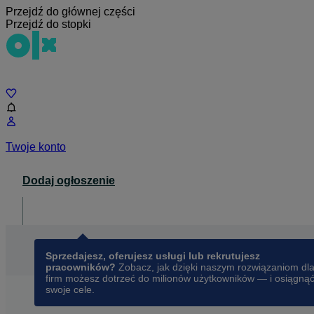
Przejdź do głównej części
Przejdź do stopki
Czat
Twoje konto
Dodaj ogłoszenie
Dla biznesu
opens in a new tab
Sprzedajesz, oferujesz usługi lub rekrutujesz
pracowników?
Zobacz, jak dzięki naszym rozwiązaniom dl
firm możesz dotrzeć do milionów użytkowników — i osiągną
swoje cele.