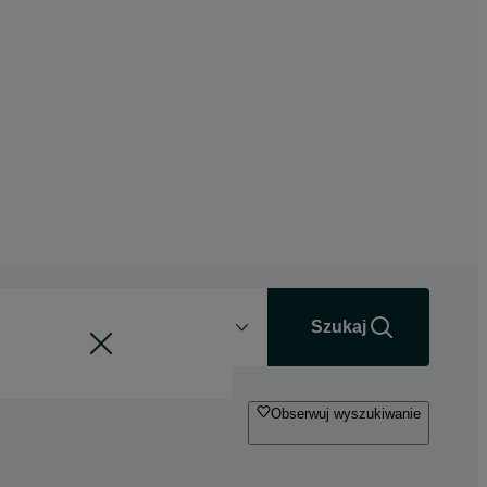
Odległość
+0 km
Szukaj
Obserwuj wyszukiwanie