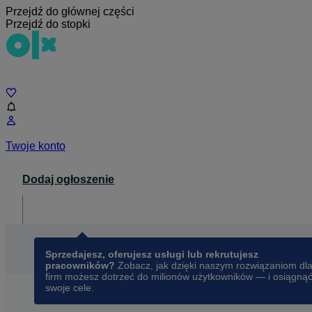
Przejdź do głównej części
Przejdź do stopki
Czat
Twoje konto
Dodaj ogłoszenie
Dla biznesu
opens in a new tab
Sprzedajesz, oferujesz usługi lub rekrutujesz
pracowników?
Zobacz, jak dzięki naszym rozwiązaniom dl
firm możesz dotrzeć do milionów użytkowników — i osiągną
swoje cele.