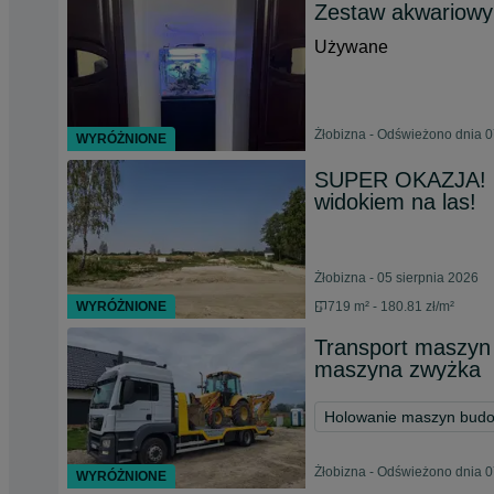
Zestaw akwariowy
Używane
Żłobizna - Odświeżono dnia 0
WYRÓŻNIONE
SUPER OKAZJA! Pi
widokiem na las!
Żłobizna - 05 sierpnia 2026
WYRÓŻNIONE
719 m² - 180.81 zł/m²
Transport maszyn 
maszyna zwyżka
Holowanie maszyn bud
Żłobizna - Odświeżono dnia 0
WYRÓŻNIONE