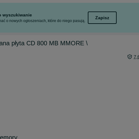
to wyszukiwanie
Zapisz
ać o nowych ogłoszeniach, które do niego pasują.
ana płyta CD 800 MB MMORE \
7,
memory