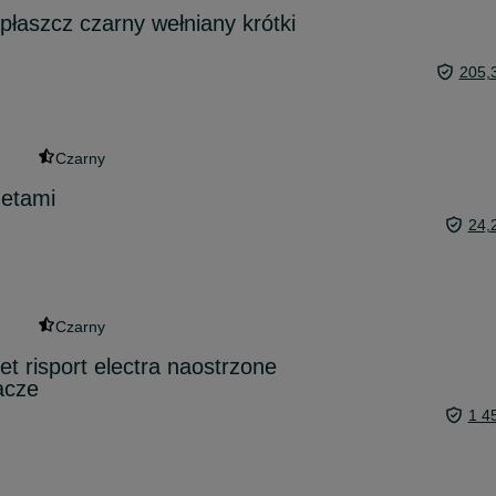
łaszcz czarny wełniany krótki
205,
Czarny
zetami
24,
Czarny
t risport electra naostrzone
acze
1 4