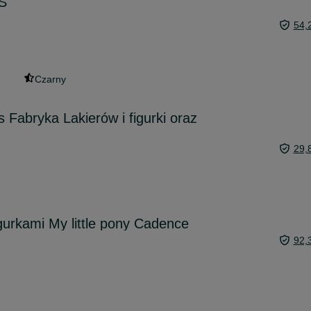
 S
54,
Czarny
abryka Lakierów i figurki oraz
29,
gurkami My little pony Cadence
92,