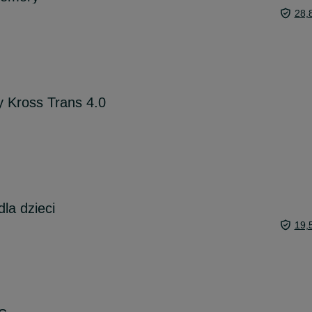
28,
 Kross Trans 4.0
la dzieci
19,