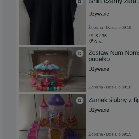
tshirt czarny zara
Używane
Żłobizna - Dzisiaj o 09:16
S / 36
Zara
Zestaw Num Noms F
pudełko
Używane
Żłobizna - Dzisiaj o 09:16
Zamek ślubny z fi
Używane
Żłobizna - Dzisiaj o 09:15