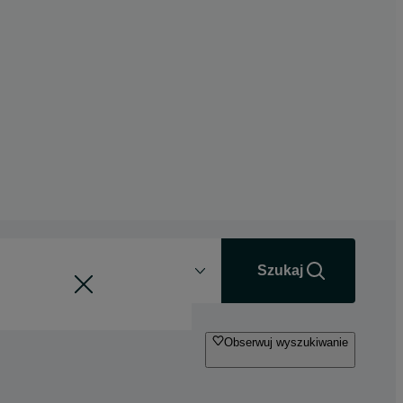
Odległość
+0 km
Szukaj
Obserwuj wyszukiwanie