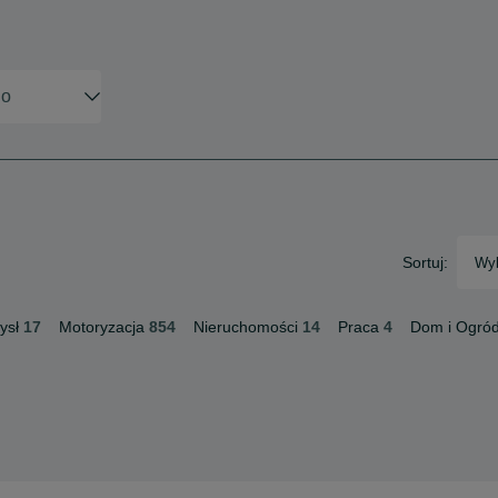
Sortuj:
Wyb
ysł
17
Motoryzacja
854
Nieruchomości
14
Praca
4
Dom i Ogró