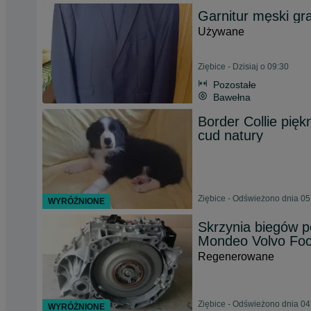
Garnitur męski gr
Używane
Ziębice - Dzisiaj o 09:30
Pozostałe
Bawełna
Border Collie pięk
cud natury
Ziębice - Odświeżono dnia 05
WYRÓŻNIONE
Skrzynia biegów 
Mondeo Volvo Fo
Regenerowane
Ziębice - Odświeżono dnia 04
WYRÓŻNIONE