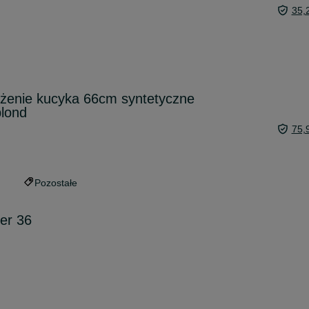
35,
użenie kucyka 66cm syntetyczne
blond
75,
Pozostałe
er 36