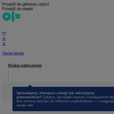
Przejdź do głównej części
Przejdź do stopki
Czat
Twoje konto
Dodaj ogłoszenie
Dla biznesu
opens in a new tab
Sprzedajesz, oferujesz usługi lub rekrutujesz
pracowników?
Zobacz, jak dzięki naszym rozwiązaniom dl
firm możesz dotrzeć do milionów użytkowników — i osiągną
swoje cele.