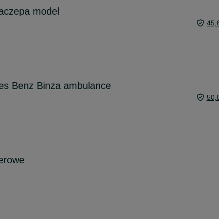
naczepa model
45,
es Benz Binza ambulance
50,
erowe