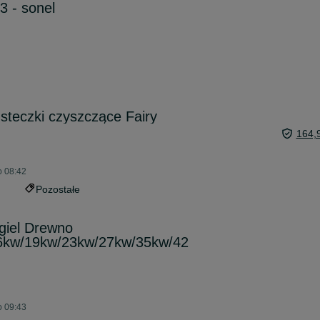
3 - sonel
teczki czyszczące Fairy
164,
o 08:42
Pozostałe
giel Drewno
6kw/19kw/23kw/27kw/35kw/42
o 09:43