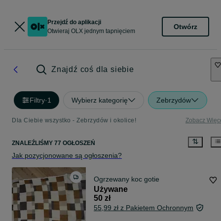
Przejdź do aplikacji
Otwórz
Otwieraj OLX jednym tapnięciem
Znajdź coś dla siebie
Filtry
·
1
Wybierz kategorię
Zebrzydów
Dla Ciebie wszystko - Zebrzydów i okolice!
Zobacz Więc
ZNALEŹLIŚMY 77 OGŁOSZEŃ
Jak pozycjonowane są ogłoszenia?
Ogrzewany koc gotie
Używane
50 zł
55,99 zł z Pakietem Ochronnym