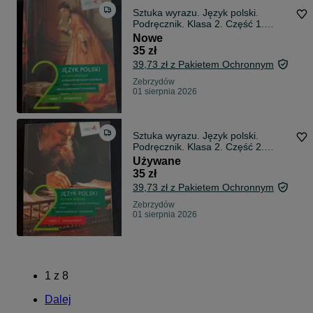
Sztuka wyrazu. Język polski.
Podręcznik. Klasa 2. Część 1.
Romantyzm. Liceum i technikum
Nowe
35 zł
39,73 zł z Pakietem Ochronnym
Zebrzydów
01 sierpnia 2026
Sztuka wyrazu. Język polski.
Podręcznik. Klasa 2. Część 2.
Pozytywizm. Liceum i technikum
Używane
35 zł
39,73 zł z Pakietem Ochronnym
Zebrzydów
01 sierpnia 2026
1
z
8
Dalej