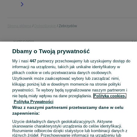
Strona główna
Dolnośląskie
Zebrzydów
KATEGORIA
Dbamy o Twoją prywatność
Popularne wyszukiwania
My i nasi
447
partnerzy przechowujemy lub uzyskujemy dostęp do
zamiana
zakiana
informacji na urządzeniu, takich jak unikalne identyfikatory w
plikach cookie w celu przetwarzania danych osobowych.
Użytkownik może zaakceptować wybory lub zarządzać nimi,
Skorzystaj z największego serwisu ogłoszeniowego - Zebrzydów i okolice! Kupuj to, czego pragniesz i sprzedawaj to, czego już nie potrzebujesz!
Zobacz Więc
klikając poniżej lub w dowolnym momencie na stronie polityki
prywatności. Te wybory będą sygnalizowane naszym partnerom i
nie będą miały wpływu na dane przeglądania.
Polityka cookies,
Mapa kategorii
Polityka Prywatności
Mapa miejscowości
Wraz z naszymi partnerami przetwarzamy dane w celu
Mapa ministron
zapewnienia:
Popularne wyszukiwania
Użycie dokładnych danych geolokalizacyjnych. Aktywne
skanowanie charakterystyki urządzenia do celów identyfikacji.
Rozumienie odbiorców dzięki statystyce lub kombinacji danych z
różnych źródeł. Przechowywanie informacji na urządzeniu lub