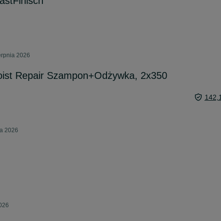
astFinisch
erpnia 2026
oist Repair Szampon+Odżywka, 2x350
142,
ca 2026
2026