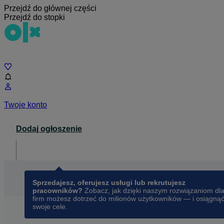
Przejdź do głównej części
Przejdź do stopki
Czat
Twoje konto
Dodaj ogłoszenie
Dla biznesu
opens in a new tab
Sprzedajesz, oferujesz usługi lub rekrutujesz
pracowników?
Zobacz, jak dzięki naszym rozwiązaniom dl
firm możesz dotrzeć do milionów użytkowników — i osiągną
swoje cele.