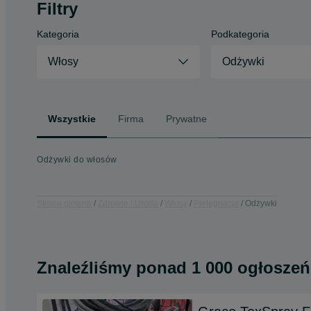
Filtry
Kategoria
Podkategoria
Włosy
Odżywki
Wszystkie
Firma
Prywatne
Odżywki do włosów
Strona główna
Zdrowie i Uroda
Włosy
Pielęgnacja
Odżywki
Znaleźliśmy
ponad
1 000 ogłoszeń