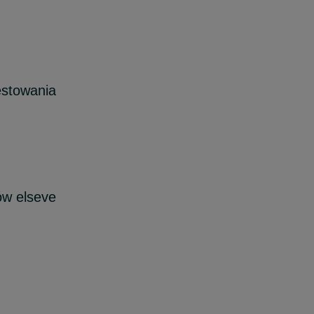
estowania
w elseve