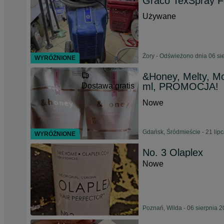
Graco TexSpray F
Używane
Żory - Odświeżono dnia 06 si
WYRÓŻNIONE
&Honey, Melty, M
ml, PROMOCJA!
Dostawa gratis
Nowe
Gdańsk, Śródmieście - 21 lip
WYRÓŻNIONE
No. 3 Olaplex
Nowe
Poznań, Wilda - 06 sierpnia 