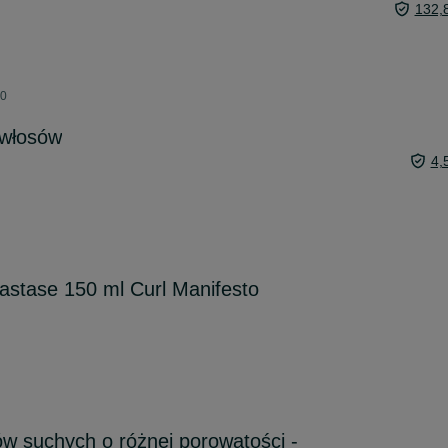
132,
00
 włosów
4,
astase 150 ml Curl Manifesto
w suchych o różnej porowatości -