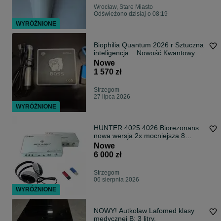
Wrocław, Stare Miasto
Odświeżono dzisiaj o 08:19
WYRÓŻNIONE
Biophilia Quantum 2026 r Sztuczna
inteligencja .. Nowość.Kwantowy
Analizator zdrowia.
Nowe
1 570 zł
Strzegom
27 lipca 2026
WYRÓŻNIONE
HUNTER 4025 4026 Biorezonans
nowa wersja 2x mocniejsza 8
czujników
Nowe
6 000 zł
Strzegom
06 sierpnia 2026
WYRÓŻNIONE
NOWY! Autkolaw Lafomed klasy
medycznej B; 3 litry.