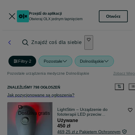
Przejdź do aplikacji
Otwórz
Otwieraj OLX jednym tapnięciem
Znajdź coś dla siebie
Filtry
·
2
Pozostałe
Dolnośląskie
Pozostałe urządzenia medyczne Dolnośląskie
Zobacz Więc
ZNALEŹLIŚMY 798 OGŁOSZEŃ
Jak pozycjonowane są ogłoszenia?
LightStim – Urządzenie do
Dostawa gratis
fototerapii LED przeciw
zmarszczkom (Stan idealny / Jak
Używane
nowe)
450 zł
469,25 zł z Pakietem Ochronnym