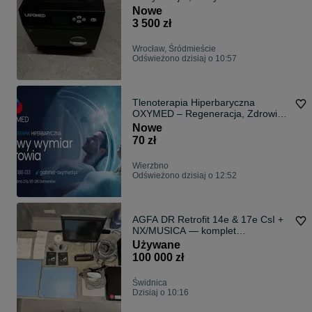
Nowe
3 500 zł
Wrocław, Śródmieście
Odświeżono dzisiaj o 10:57
Tlenoterapia Hiperbaryczna
OXYMED – Regeneracja, Zdrowie i
Energia
Nowe
70 zł
Wierzbno
Odświeżono dzisiaj o 12:52
AGFA DR Retrofit 14e & 17e CsI +
NX/MUSICA — komplet
ucyfrowienie DR RTG
Używane
100 000 zł
Świdnica
Dzisiaj o 10:16