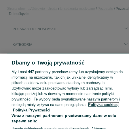
Strona główna
Zdrowie i Uroda
Urządzenia medyczne
Pozostałe
Pozosta
- Dolnośląskie
POLSKA » DOLNOŚLĄSKIE
KATEGORIA
Popularne wyszukiwania
Dbamy o Twoją prywatność
autoclaw
autoklaw
My i nasi
447
partnerzy przechowujemy lub uzyskujemy dostęp do
informacji na urządzeniu, takich jak unikalne identyfikatory w
Zobacz Więc
Sprzedaż pozostałych urządzeń medycznych Dolnośląskie ▶️ Koncentratory tlenu, lampy itd. ✅ Nowe i używane w atrakcyjnych cenach ☝ Znajdź oferty na OLX.pl!
plikach cookie w celu przetwarzania danych osobowych.
Użytkownik może zaakceptować wybory lub zarządzać nimi,
klikając poniżej lub w dowolnym momencie na stronie polityki
Mapa kategorii
prywatności. Te wybory będą sygnalizowane naszym partnerom i
nie będą miały wpływu na dane przeglądania.
Polityka cookies,
Mapa miejscowości
Polityka Prywatności
Mapa ministron
Wraz z naszymi partnerami przetwarzamy dane w celu
Popularne wyszukiwania
zapewnienia:
Użycie dokładnych danych geolokalizacyjnych. Aktywne