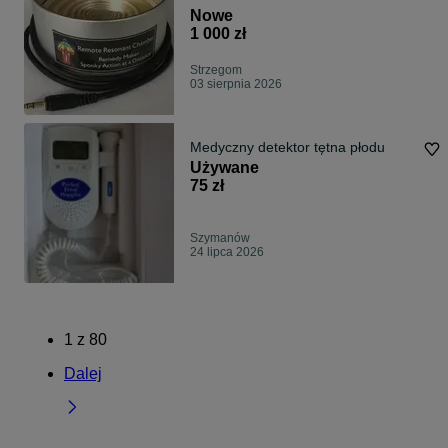
odległość.
Nowe
1 000 zł
Strzegom
03 sierpnia 2026
Medyczny detektor tętna płodu
Używane
75 zł
Szymanów
24 lipca 2026
1
z
80
Dalej