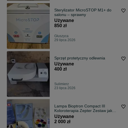
Sterylizator MicroSTOP M1+ do
salonu – sprawny
Używane
850 zł
Głuszyca
29 lipca 2026
Sprzęt protetyczny odlewnia
Używane
400 zł
Sulimierz
23 lipca 2026
Lampa Bioptron Compact III
Koloroterapia Zepter Zestaw jak
nowy
Używane
2 000 zł