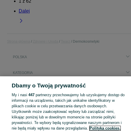
1
z
62
Dalej
Strona główna
Zdrowie i Uroda
Twarz
Dermokosmetyki
POLSKA
KATEGORIA
Dbamy o Twoją prywatność
Popularne wyszukiwania
emolium
belosalic
My i nasi
447
partnerzy przechowujemy lub uzyskujemy dostęp do
informacji na urządzeniu, takich jak unikalne identyfikatory w
plikach cookie w celu przetwarzania danych osobowych.
Zobacz Więc
Sprzedaż dermokosmetyków do twarzy w Polsce ▶️ Produkty do cery wrażliwej ✅ Szeroki wybór w atrakcyjnych cenach ☝ Sprawdź oferty i kupuj tanio na OLX.pl!
Użytkownik może zaakceptować wybory lub zarządzać nimi,
klikając poniżej lub w dowolnym momencie na stronie polityki
prywatności. Te wybory będą sygnalizowane naszym partnerom i
Mapa kategorii
nie będą miały wpływu na dane przeglądania.
Polityka cookies,