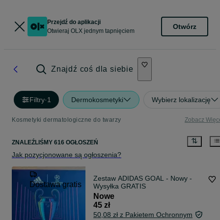
Przejdź do aplikacji
Otwórz
Otwieraj OLX jednym tapnięciem
Znajdź coś dla siebie
Filtry
·
1
Dermokosmetyki
Wybierz lokalizację
Kosmetyki dermatologiczne do twarzy
Zobacz Więc
ZNALEŹLIŚMY 616 OGŁOSZEŃ
Jak pozycjonowane są ogłoszenia?
Zestaw ADIDAS GOAL - Nowy -
Dostawa gratis
Wysyłka GRATIS
Nowe
45 zł
50,08 zł z Pakietem Ochronnym