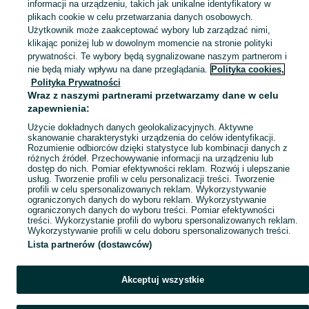
informacji na urządzeniu, takich jak unikalne identyfikatory w
plikach cookie w celu przetwarzania danych osobowych.
Zobacz Więc
Sprzedaż produktów zdrowia i urody Szczecinek ▶️ Kosmetyki, perfumy, sprzęt medyczny ✅ Nowe i używane w najlepszych cenach ☝ Znajdź ogłoszenia na OLX.pl!
Użytkownik może zaakceptować wybory lub zarządzać nimi,
klikając poniżej lub w dowolnym momencie na stronie polityki
prywatności. Te wybory będą sygnalizowane naszym partnerom i
Mapa kategorii
nie będą miały wpływu na dane przeglądania.
Polityka cookies,
Mapa miejscowości
Polityka Prywatności
Wraz z naszymi partnerami przetwarzamy dane w celu
Mapa ministron
zapewnienia:
Popularne wyszukiwania
Użycie dokładnych danych geolokalizacyjnych. Aktywne
skanowanie charakterystyki urządzenia do celów identyfikacji.
Rozumienie odbiorców dzięki statystyce lub kombinacji danych z
różnych źródeł. Przechowywanie informacji na urządzeniu lub
dostęp do nich. Pomiar efektywności reklam. Rozwój i ulepszanie
usług. Tworzenie profili w celu personalizacji treści. Tworzenie
profili w celu spersonalizowanych reklam. Wykorzystywanie
ograniczonych danych do wyboru reklam. Wykorzystywanie
ograniczonych danych do wyboru treści. Pomiar efektywności
treści. Wykorzystanie profili do wyboru spersonalizowanych reklam.
Wykorzystywanie profili w celu doboru spersonalizowanych treści.
Lista partnerów (dostawców)
Akceptuj wszystkie