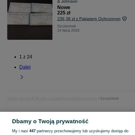
& Johnson
Nowe
225 zł
236,38 zł z Pakietem Ochronnym
Szczecinek
14 lipca 2026
1
z
24
Dalej
Strona główna
Zdrowie i Uroda
Zachodniopomorskie
Szczecinek
ZDROWIE I URODA
Dbamy o Twoją prywatność
My i nasi
447
partnerzy przechowujemy lub uzyskujemy dostęp do
KATEGORIA