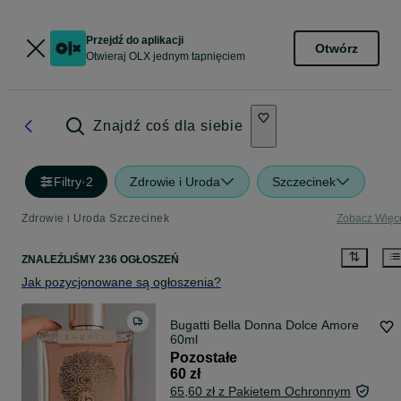
Przejdź do aplikacji
Otwórz
Otwieraj OLX jednym tapnięciem
Znajdź coś dla siebie
Filtry
·
2
Zdrowie i Uroda
Szczecinek
Zdrowie i Uroda Szczecinek
Zobacz Więc
ZNALEŹLIŚMY 236 OGŁOSZEŃ
Jak pozycjonowane są ogłoszenia?
Bugatti Bella Donna Dolce Amore
60ml
Pozostałe
60 zł
65,60 zł z Pakietem Ochronnym