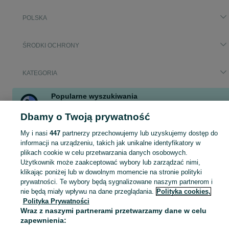
POLSKA
ŚRODKI OCHRONY
KATEGORIA
Popularne wyszukiwania
loop quiet 2
chemia domowa
zatyczki do uszu
Dbamy o Twoją prywatność
pieluchomajtki rozmiar l
opatrunek ze srebrem convamax
My i nasi
447
partnerzy przechowujemy lub uzyskujemy dostęp do
zatyczki motocyklowe
informacji na urządzeniu, takich jak unikalne identyfikatory w
plikach cookie w celu przetwarzania danych osobowych.
Zobacz Więc
Użytkownik może zaakceptować wybory lub zarządzać nimi,
Sprzedaż środków ochrony osobistej w Polsce ▶️ maseczki, rękawiczki, żele ✅ Nowe i używane w atrakcyjnych cenach ☝ Przeglądaj ogłoszenia na OLX.pl!
klikając poniżej lub w dowolnym momencie na stronie polityki
prywatności. Te wybory będą sygnalizowane naszym partnerom i
Mapa kategorii
nie będą miały wpływu na dane przeglądania.
Polityka cookies,
Polityka Prywatności
Mapa miejscowości
Wraz z naszymi partnerami przetwarzamy dane w celu
Mapa ministron
zapewnienia: