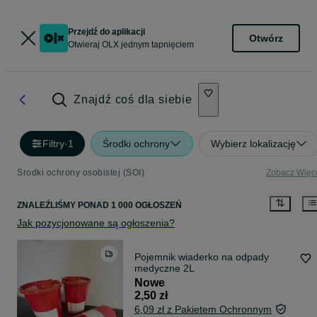
Przejdź do aplikacji
Otwórz
Otwieraj OLX jednym tapnięciem
Znajdź coś dla siebie
Filtry
·
1
Środki ochrony
Wybierz lokalizację
Środki ochrony osobistej (ŚOI)
Zobacz Więc
ZNALEŹLIŚMY
PONAD
1 000 OGŁOSZEŃ
Jak pozycjonowane są ogłoszenia?
Pojemnik wiaderko na odpady
medyczne 2L
Nowe
2,50 zł
6,09 zł z Pakietem Ochronnym