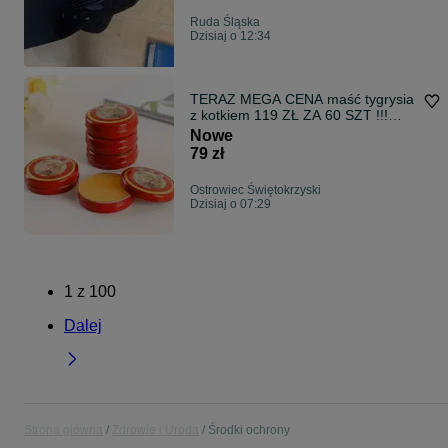
Ruda Śląska
Dzisiaj o 12:34
TERAZ MEGA CENA maść tygrysia
z kotkiem 119 ZŁ ZA 60 SZT !!!
Dotycz
Nowe
79 zł
Ostrowiec Świętokrzyski
Dzisiaj o 07:29
1
z
100
Dalej
Strona główna
Zdrowie i Uroda
Środki ochrony