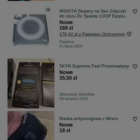
WS437A Stopery na Sen Zatyczki
do Uszu Do Spania LOOP Earplugs
DREAM Black 27db
Nowe
169 zł
178,42 zł z Pakietem Ochronnym
Pawelce
31 lipca 2026
SKYN Supreme Feel Prezerwatywy
Nowe
35,50 zł
Warszawa, Mokotów
06 sierpnia 2026
Maska antysmogowa z filtrem
Nowe
18 zł