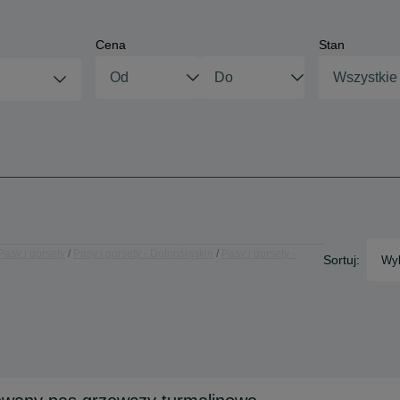
Cena
Stan
Wszystkie
Pasy i gorsety
Pasy i gorsety - Dolnośląskie
Pasy i gorsety -
Sortuj:
Wyb