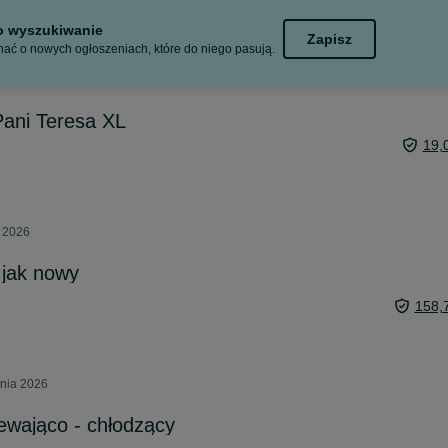
to wyszukiwanie
Zapisz
ać o nowych ogłoszeniach, które do niego pasują.
ani Teresa XL
19,
a 2026
 jak nowy
158,
pnia 2026
ewająco - chłodzący