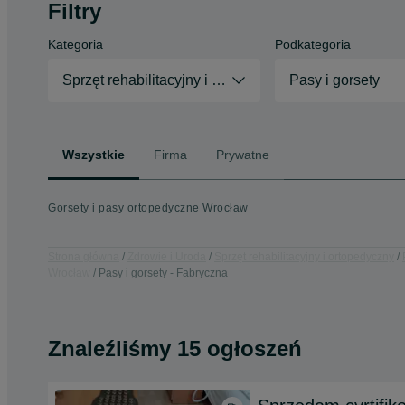
Filtry
Kategoria
Podkategoria
Sprzęt rehabilitacyjny i ortopedyczny
Pasy i gorsety
Wszystkie
Firma
Prywatne
Gorsety i pasy ortopedyczne Wrocław
Strona główna
Zdrowie i Uroda
Sprzęt rehabilitacyjny i ortopedyczny
Wrocław
Pasy i gorsety - Fabryczna
Znaleźliśmy 15 ogłoszeń