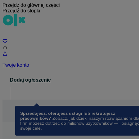
Przejdź do głównej części
Przejdź do stopki
Czat
Twoje konto
Dodaj ogłoszenie
Dla biznesu
opens in a new tab
Sprzedajesz, oferujesz usługi lub rekrutujesz
pracowników?
Zobacz, jak dzięki naszym rozwiązaniom dl
firm możesz dotrzeć do milionów użytkowników — i osiągną
swoje cele.