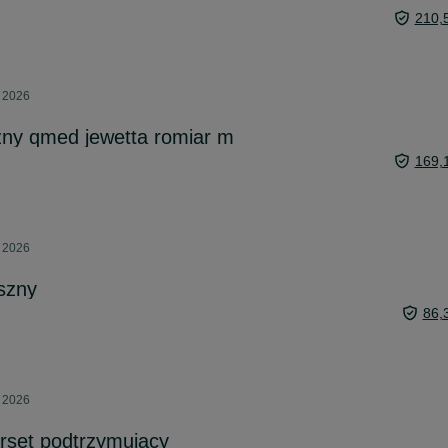
210,
a 2026
zny qmed jewetta romiar m
169,
a 2026
szny
86,
a 2026
rset podtrzymujący