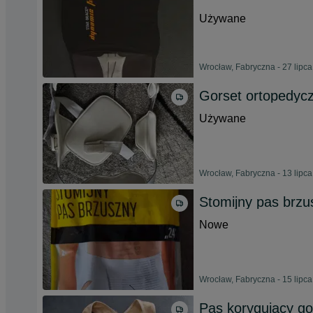
Używane
Wrocław, Fabryczna - 27 lipc
Gorset ortopedyc
Używane
Wrocław, Fabryczna - 13 lipc
Stomijny pas brzu
Nowe
Wrocław, Fabryczna - 15 lipc
Pas korygujący go