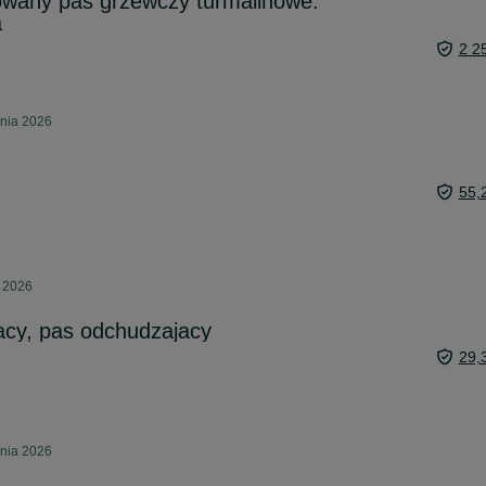
owany pas grzewczy turmalinowe.
a
2 2
pnia 2026
55,
a 2026
acy, pas odchudzajacy
29,
pnia 2026