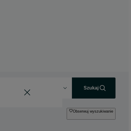
Odległość
+0 km
Szukaj
Obserwuj wyszukiwanie