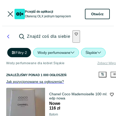
Przejdź do aplikacji
Otwórz
Otwieraj OLX jednym tapnięciem
Znajdź coś dla siebie
Filtry
·
2
Wody perfumowane
Śląskie
Wody perfumowane dla kobiet Śląskie
Zobacz Więc
ZNALEŹLIŚMY
PONAD
1 000 OGŁOSZEŃ
Jak pozycjonowane są ogłoszenia?
Chanel Coco Mademoiselle 100 ml.
edp nowa
Nowe
116 zł
Bytom