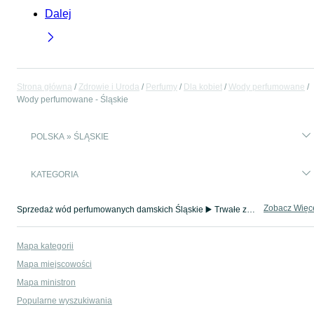
Dalej
Strona główna
Zdrowie i Uroda
Perfumy
Dla kobiet
Wody perfumowane
Wody perfumowane - Śląskie
POLSKA » ŚLĄSKIE
KATEGORIA
Zobacz Więc
Sprzedaż wód perfumowanych damskich Śląskie ▶️ Trwałe zapachy znanych marek ✅ Nowe i używane w atrakcyjnych cenach ☝ Sprawdź oferty na OLX.pl!
Mapa kategorii
Mapa miejscowości
Mapa ministron
Popularne wyszukiwania