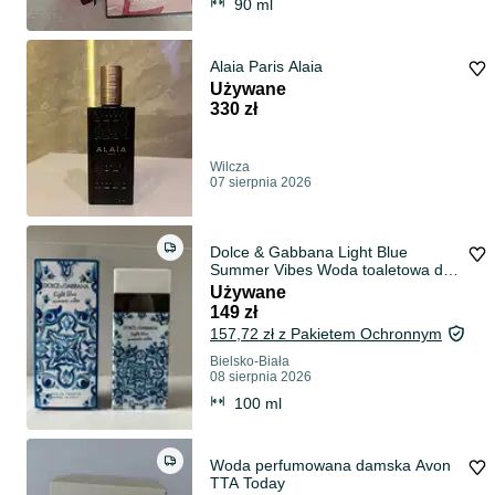
90 ml
Alaia Paris Alaia
Używane
330 zł
Wilcza
07 sierpnia 2026
Dolce & Gabbana Light Blue
Summer Vibes Woda toaletowa dla
kobiet 100 ml
Używane
149 zł
157,72 zł z Pakietem Ochronnym
Bielsko-Biała
08 sierpnia 2026
100 ml
Woda perfumowana damska Avon
TTA Today