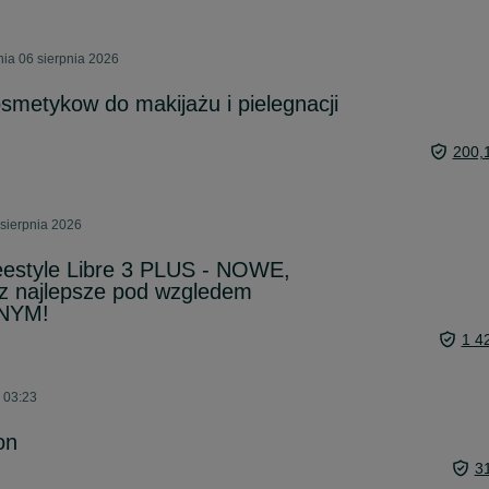
nia 06 sierpnia 2026
metykow do makijażu i pielegnacji
200,
sierpnia 2026
reestyle Libre 3 PLUS - NOWE,
 najlepsze pod wzgledem
NYM!
1 4
o 03:23
on
3