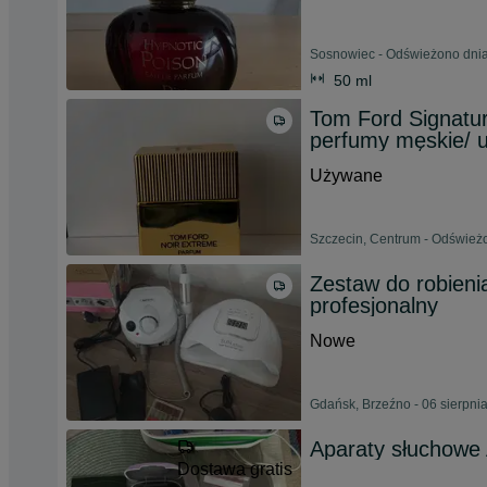
Sosnowiec - Odświeżono dnia
50 ml
Tom Ford Signatu
perfumy męskie/ u
Używane
Szczecin, Centrum - Odświeżo
Zestaw do robieni
profesjonalny
Nowe
Gdańsk, Brzeźno - 06 sierpni
Aparaty słuchowe
Dostawa gratis