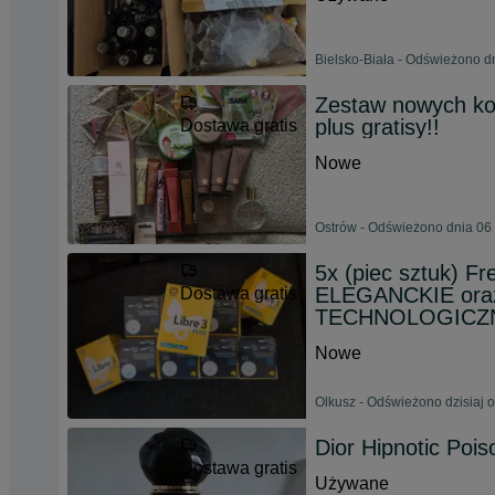
Bielsko-Biała - Odświeżono d
Zestaw nowych kos
plus gratisy!!
Dostawa gratis
Nowe
Ostrów - Odświeżono dnia 06 
5x (piec sztuk) F
ELEGANCKIE oraz
Dostawa gratis
TECHNOLOGICZ
Nowe
Olkusz - Odświeżono dzisiaj 
Dior Hipnotic Pois
Dostawa gratis
Używane