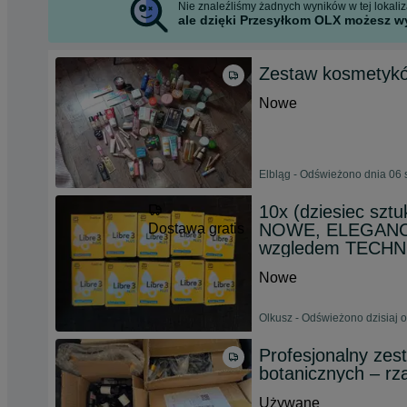
Nie znaleźliśmy żadnych wyników w tej lokaliza
ale dzięki Przesyłkom OLX możesz wy
Zestaw kosmetyk
Nowe
Elbląg - Odświeżono dnia 06 
10x (dziesiec sztu
NOWE, ELEGANCKI
Dostawa gratis
wzgledem TECH
Nowe
Olkusz - Odświeżono dzisiaj 
Profesjonalny zes
botanicznych – rza
Używane