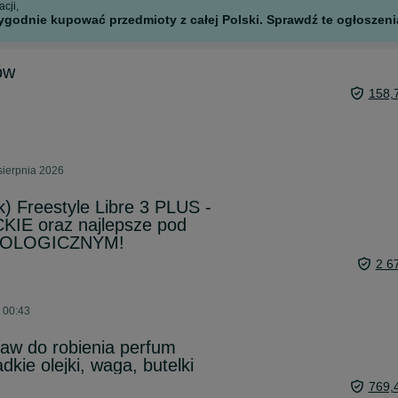
cji,
godnie kupować przedmioty z całej Polski. Sprawdź te ogłoszenia
ów
158,
sierpnia 2026
k) Freestyle Libre 3 PLUS -
E oraz najlepsze pod
NOLOGICZNYM!
2 6
o 00:43
taw do robienia perfum
dkie olejki, waga, butelki
769,