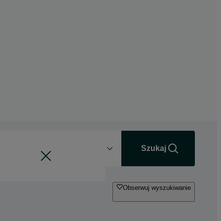
Odległość
+0 km
Szukaj
Obserwuj wyszukiwanie