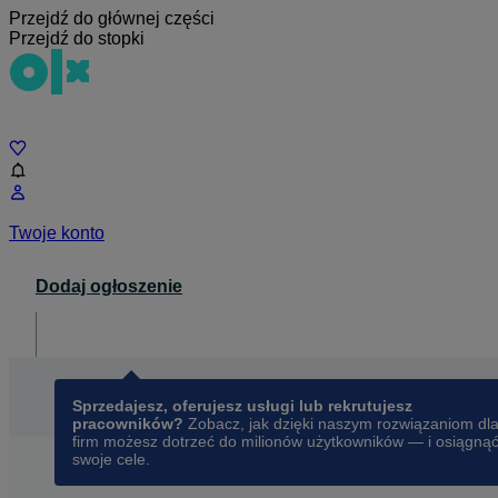
Przejdź do głównej części
Przejdź do stopki
Czat
Twoje konto
Dodaj ogłoszenie
Dla biznesu
opens in a new tab
Sprzedajesz, oferujesz usługi lub rekrutujesz
pracowników?
Zobacz, jak dzięki naszym rozwiązaniom dl
firm możesz dotrzeć do milionów użytkowników — i osiągną
swoje cele.