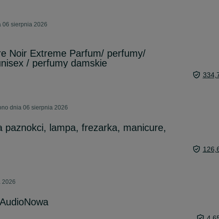
 06 sierpnia 2026
re Noir Extreme Parfum/ perfumy/
nisex / perfumy damskie
334,
no dnia 06 sierpnia 2026
a paznokci, lampa, frezarka, manicure,
126,
a 2026
 AudioNowa
4 6