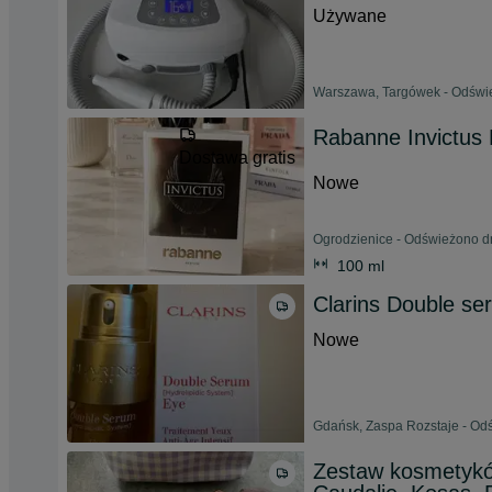
Używane
Warszawa, Targówek - Odświe
Rabanne Invictus
Dostawa gratis
Nowe
Ogrodzienice - Odświeżono dn
100 ml
Clarins Double se
Nowe
Gdańsk, Zaspa Rozstaje - Od
Zestaw kosmetyk